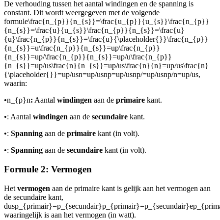
De verhouding tussen het aantal windingen en de spanning is
constant. Dit wordt weergegeven met de volgende
formule
\frac{n_{p}}{n_{s}}=\frac{u_{p}}{u_{s}}\frac{n_{p}}
{n_{s}}=\frac{u}{u_{s}}\frac{n_{p}}{n_{s}}=\frac{u}
{u}\frac{n_{p}}{n_{s}}=\frac{u}{\placeholder{}}\frac{n_{p}}
{n_{s}}=u\frac{n_{p}}{n_{s}}=up\frac{n_{p}}
{n_{s}}=up/\frac{n_{p}}{n_{s}}=up/u\frac{n_{p}}
{n_{s}}=up/us\frac{n}{n_{s}}=up/us\frac{n}{n}=up/us\frac{n}
{\placeholder{}}=up/usn=up/usnp=up/usnp/=up/usnp/n=up/us
,
waarin:
•
n_{p}n
:
Aantal
windingen
aan de
primaire
kant.
•
: Aantal
windingen
aan de
secundaire
kant.
•
:
Spanning
aan de
primaire
kant (in volt).
•
:
Spanning
aan de
secundaire
kant (in volt).
Formule 2: Vermogen
Het
vermogen
aan de primaire kant is gelijk aan het vermogen aan
de secundaire kant,
dus
p_{primair}=p_{secundair}p_{primair}=p_{secundair}ep_{prim
waarin
gelijk is aan het vermogen (in watt).