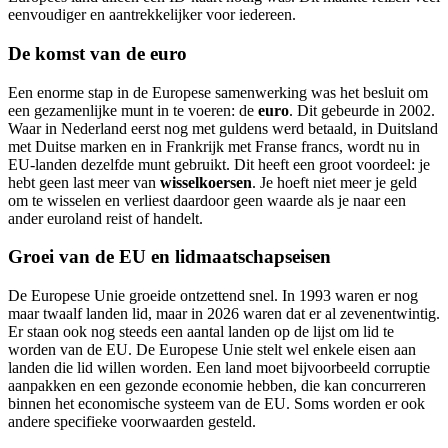
eenvoudiger en aantrekkelijker voor iedereen.
De komst van de euro
Een enorme stap in de Europese samenwerking was het besluit om
een gezamenlijke munt in te voeren: de
euro
. Dit gebeurde in 2002.
Waar in Nederland eerst nog met guldens werd betaald, in Duitsland
met Duitse marken en in Frankrijk met Franse francs, wordt nu in
EU-landen dezelfde munt gebruikt. Dit heeft een groot voordeel: je
hebt geen last meer van
wisselkoersen
. Je hoeft niet meer je geld
om te wisselen en verliest daardoor geen waarde als je naar een
ander euroland reist of handelt.
Groei van de EU en lidmaatschapseisen
De Europese Unie groeide ontzettend snel. In 1993 waren er nog
maar twaalf landen lid, maar in 2026 waren dat er al zevenentwintig.
Er staan ook nog steeds een aantal landen op de lijst om lid te
worden van de EU. De Europese Unie stelt wel enkele eisen aan
landen die lid willen worden. Een land moet bijvoorbeeld corruptie
aanpakken en een gezonde economie hebben, die kan concurreren
binnen het economische systeem van de EU. Soms worden er ook
andere specifieke voorwaarden gesteld.