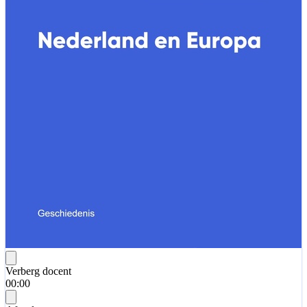
Verberg docent
00:00