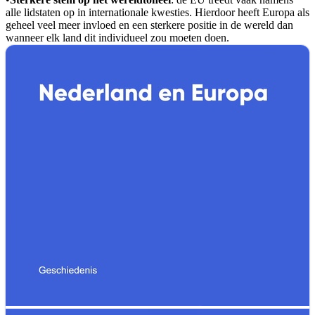
alle lidstaten op in internationale kwesties. Hierdoor heeft Europa als
geheel veel meer invloed en een sterkere positie in de wereld dan
wanneer elk land dit individueel zou moeten doen.