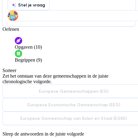
Stel je vraag
Oefenen
Help ons de video te verbeteren
De audio is slecht
De uitleg is onduidelijk
Opgaven (10)
Informatie is onjuist
Er mist informatie
Begrippen (9)
De docent is te langdradig
Sorteer
De uitleg gaat te langzaam
De uitleg gaat te snel
Zet het ontstaan van deze gemeenschappen in de juiste
Afspelen werkte niet
Iets anders
chronologische volgorde.
Europese Gemeenschappen (EG)
Europese Economische Gemeenschap (EEG)
Europese Gemeenschap van Kolen en Staal (EGKS)
Sleep de antwoorden in de juiste volgorde