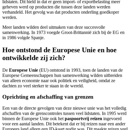
lidstaten. Dit hield in dat er geen import- of exportbelasting meer
geheven werd op producten die tussen deze landen werden
verhandeld. Het gevolg was dat producten onderling goedkoper
werden.
Meer landen wilden deel uitmaken van deze succesvolle
samenwerking. In 1973 voegde Groot-Brittannië zich bij de EG en
in 1986 volgde Spanje.
Hoe ontstond de Europese Unie en hoe
ontwikkelde zij zich?
De
Europese Unie
(EU) ontstond in 1993, toen de landen van de
Europese Gemeenschappen hun samenwerking wilden uitbreiden
van alleen economie naar ook politiek en veiligheid, omdat ze
dachten zo veel sterker te staan in de wereld.
Oprichting en afschaffing van grenzen
Een van de directe gevolgen van deze nieuwe unie was het volledig
afschaffen van de grenscontroles tussen veel lidstaten. In 1995 werd
binnen de Europese Unie ook het
paspoortvrij reizen
ingevoerd
voor een aantal landen. Dit betekent dat er bij reizen naar een ander
Europees land alleen een ID-kaart nodig was. Dit maakte reizen veel