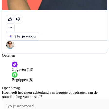
Stel je vraag
Oefenen
Help ons de video te verbeteren
De audio is slecht
De uitleg is onduidelijk
Opgaven (13)
Informatie is onjuist
Er mist informatie
Begrippen (8)
De docent is te langdradig
Open vraag
De uitleg gaat te langzaam
De uitleg gaat te snel
Hoe heeft het eigen achterland van Brugge bijgedragen aan de
Afspelen werkte niet
Iets anders
ontwikkeling van de stad?