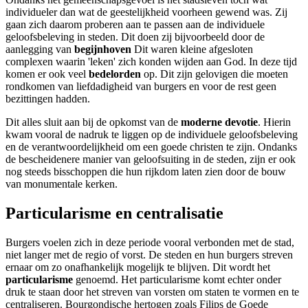
individueler dan wat de geestelijkheid voorheen gewend was. Zij
gaan zich daarom proberen aan te passen aan de individuele
geloofsbeleving in steden. Dit doen zij bijvoorbeeld door de
aanlegging van
begijnhoven
Dit waren kleine afgesloten
complexen waarin 'leken' zich konden wijden aan God. In deze tijd
komen er ook veel
bedelorden
op. Dit zijn gelovigen die moeten
rondkomen van liefdadigheid van burgers en voor de rest geen
bezittingen hadden.
Dit alles sluit aan bij de opkomst van de
moderne devotie
. Hierin
kwam vooral de nadruk te liggen op de individuele geloofsbeleving
en de verantwoordelijkheid om een goede christen te zijn. Ondanks
de bescheidenere manier van geloofsuiting in de steden, zijn er ook
nog steeds bisschoppen die hun rijkdom laten zien door de bouw
van monumentale kerken.
Particularisme en centralisatie
Burgers voelen zich in deze periode vooral verbonden met de stad,
niet langer met de regio of vorst. De steden en hun burgers streven
ernaar om zo onafhankelijk mogelijk te blijven. Dit wordt het
particularisme
genoemd. Het particularisme komt echter onder
druk te staan door het streven van vorsten om staten te vormen en te
centraliseren. Bourgondische hertogen zoals Filips de Goede