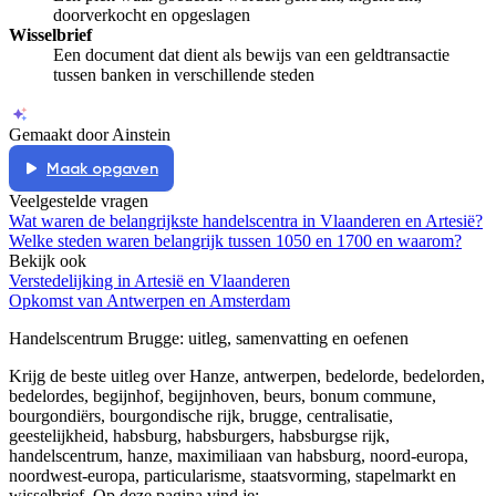
doorverkocht en opgeslagen
Wisselbrief
Een document dat dient als bewijs van een geldtransactie
tussen banken in verschillende steden
Gemaakt door Ainstein
Maak opgaven
Veelgestelde vragen
Wat waren de belangrijkste handelscentra in Vlaanderen en Artesië?
Welke steden waren belangrijk tussen 1050 en 1700 en waarom?
Bekijk ook
Verstedelijking in Artesië en Vlaanderen
Opkomst van Antwerpen en Amsterdam
Handelscentrum Brugge
: uitleg, samenvatting en oefenen
Krijg de beste uitleg over Hanze, antwerpen, bedelorde, bedelorden,
bedelordes, begijnhof, begijnhoven, beurs, bonum commune,
bourgondiërs, bourgondische rijk, brugge, centralisatie,
geestelijkheid, habsburg, habsburgers, habsburgse rijk,
handelscentrum, hanze, maximiliaan van habsburg, noord-europa,
noordwest-europa, particularisme, staatsvorming, stapelmarkt en
wisselbrief.
Op deze pagina vind je: