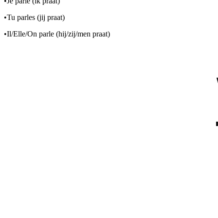
•
Je parle (ik praat)
•
Tu parles (jij praat)
•
Il/Elle/On parle (hij/zij/men praat)