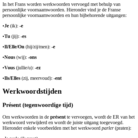
In het Frans worden werkwoorden vervoegd met behulp van
persoonlijke voornaamwoorden. Hieronder vind je de Franse
persoonlijke voornaamwoorden en hun bijbehorende uitgangen:
•
Je
(ik):
-e
•
Tu
(jij):
-es
•
Il/Elle/On
(hij/zij/men):
-e
•
Nous
(wij):
-ons
•
Vous
(jullie/u):
-ez
•
Ils/Elles
(zij, meervoud):
-ent
Werkwoordstijden
Présent (tegenwoordige tijd)
Om werkwoorden in de
présent
te vervoegen, wordt de ER van het
werkwoord verwijderd en wordt de juiste uitgang toegevoegd.
Hieronder enkele voorbeelden met het werkwoord
parler
(praten):