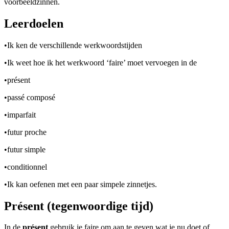
voorbeeldzinnen.
Leerdoelen
•
Ik ken de verschillende werkwoordstijden
•
Ik weet hoe ik het werkwoord ‘faire’ moet vervoegen in de
•
présent
•
passé composé
•
imparfait
•
futur proche
•
futur simple
•
conditionnel
•
Ik kan oefenen met een paar simpele zinnetjes.
Présent (tegenwoordige tijd)
In de
présent
gebruik je faire om aan te geven wat je nu doet of