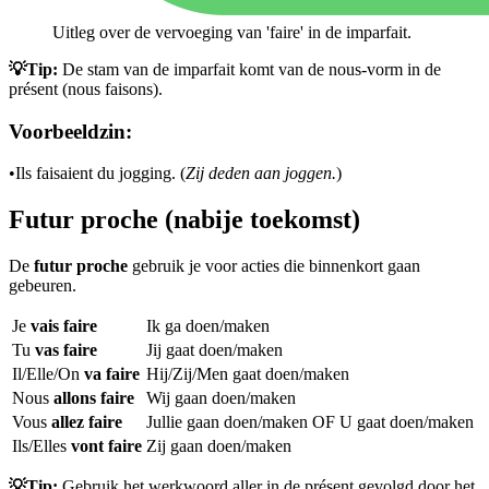
Uitleg over de vervoeging van 'faire' in de imparfait.
💡Tip:
De stam van de imparfait komt van de nous-vorm in de
présent (nous faisons).
Voorbeeldzin:
•
Ils faisaient du jogging. (
Zij deden aan joggen.
)
Futur proche (nabije toekomst)
De
futur proche
gebruik je voor acties die binnenkort gaan
gebeuren.
Je
vais faire
Ik ga doen/maken
Tu
vas faire
Jij gaat doen/maken
Il/Elle/On
va faire
Hij/Zij/Men gaat doen/maken
Nous
allons faire
Wij gaan doen/maken
Vous
allez faire
Jullie gaan doen/maken OF U gaat doen/maken
Ils/Elles
vont faire
Zij gaan doen/maken
💡Tip:
Gebruik het werkwoord aller in de présent gevolgd door het