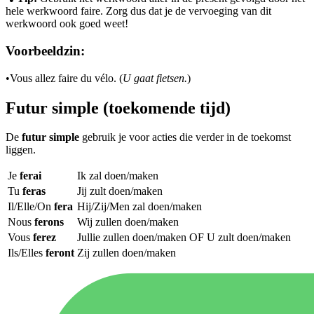
hele werkwoord faire. Zorg dus dat je de vervoeging van dit
werkwoord ook goed weet!
Voorbeeldzin:
•
Vous allez faire du vélo. (
U gaat fietsen.
)
Futur simple (toekomende tijd)
De
futur simple
gebruik je voor acties die verder in de toekomst
liggen.
Je
ferai
Ik zal doen/maken
Tu
feras
Jij zult doen/maken
Il/Elle/On
fera
Hij/Zij/Men zal doen/maken
Nous
ferons
Wij zullen doen/maken
Vous
ferez
Jullie zullen doen/maken OF U zult doen/maken
Ils/Elles
feront
Zij zullen doen/maken