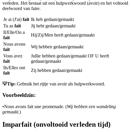
verleden. Het bestaat uit een hulpwerkwoord (avoir) en het voltooid
deelwoord van faire.
Je ai (J'ai)
fait
Ik heb gedaan/gemaakt
Tu as
fait
Jij hebt gedaan/gemaakt
Il/Elle/On a
Hij/Zij/Men heeft gedaan/gemaakt
fait
Nous avons
Wij hebben gedaan/gemaakt
fait
Vous avez
Jullie hebben gedaan/gemaakt OF U heeft
fait
gedaan/gemaakt
Ils/Elles ont
Zij hebben gedaan/gemaakt
fait
💡Tip:
Gebruik het rijtje van avoir als hulpwerkwoord.
Voorbeeldzin:
•
Nous avons fait une promenade. (
Wij hebben een wandeling
gemaakt.
)
Imparfait (onvoltooid verleden tijd)