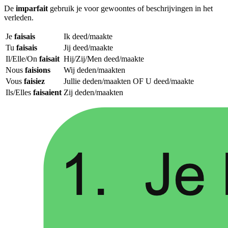
De
imparfait
gebruik je voor gewoontes of beschrijvingen in het
verleden.
Je
faisais
Ik deed/maakte
Tu
faisais
Jij deed/maakte
Il/Elle/On
faisait
Hij/Zij/Men deed/maakte
Nous
faisions
Wij deden/maakten
Vous
faisiez
Jullie deden/maakten OF U deed/maakte
Ils/Elles
faisaient
Zij deden/maakten