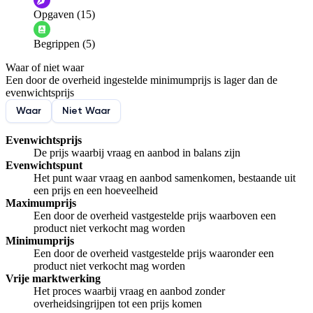
Opgaven (15)
Informatie is onjuist
Er mist informatie
Begrippen (5)
De docent is te langdradig
Waar of niet waar
De uitleg gaat te langzaam
De uitleg gaat te snel
Een door de overheid ingestelde minimumprijs is lager dan de
Afspelen werkte niet
Iets anders
evenwichtsprijs
Waar
Niet Waar
Evenwichtsprijs
De prijs waarbij vraag en aanbod in balans zijn
Evenwichtspunt
Het punt waar vraag en aanbod samenkomen, bestaande uit
een prijs en een hoeveelheid
Maximumprijs
Een door de overheid vastgestelde prijs waarboven een
product niet verkocht mag worden
Minimumprijs
Een door de overheid vastgestelde prijs waaronder een
product niet verkocht mag worden
Vrije marktwerking
Het proces waarbij vraag en aanbod zonder
overheidsingrijpen tot een prijs komen