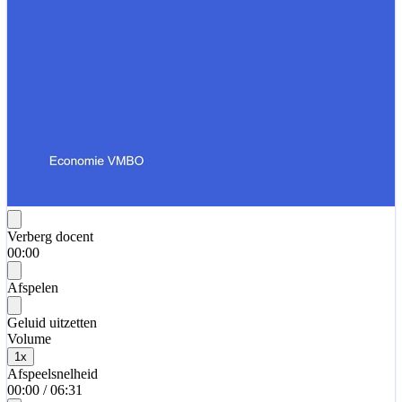
Verberg docent
00:00
Afspelen
Geluid uitzetten
Volume
1
x
Afspeelsnelheid
00:00
/
06:31