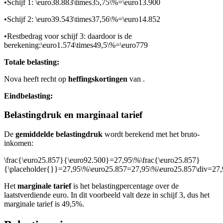
•
Schijf 1:
\euro38.883\times35,75\%=\euro13.900
•
Schijf 2:
\euro39.543\times37,56\%=\euro14.852
•
Restbedrag voor schijf 3:
daardoor is de
berekening:
\euro1.574\times49,5\%=\euro779
Totale belasting:
Nova heeft recht op
heffingskortingen
van
.
Eindbelasting:
Belastingdruk en marginaal tarief
De
gemiddelde belastingdruk
wordt berekend met het bruto-
inkomen:
\frac{\euro25.857}{\euro92.500}=27,95\%\frac{\euro25.857}
{\placeholder{}}=27,95\%\euro25.857=27,95\%\euro25.857\div=27,
Het
marginale tarief
is het belastingpercentage over de
laatstverdiende euro. In dit voorbeeld valt deze in schijf 3, dus het
marginale tarief is 49,5%.