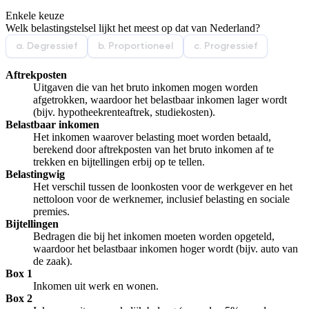
Enkele keuze
De uitleg gaat te langzaam
De uitleg gaat te snel
Welk belastingstelsel lijkt het meest op dat van Nederland?
Afspelen werkte niet
Iets anders
a. Degressief
b. Proportioneel
c. Progressief
Aftrekposten
Uitgaven die van het bruto inkomen mogen worden
afgetrokken, waardoor het belastbaar inkomen lager wordt
(bijv. hypotheekrenteaftrek, studiekosten).
Belastbaar inkomen
Het inkomen waarover belasting moet worden betaald,
berekend door aftrekposten van het bruto inkomen af te
trekken en bijtellingen erbij op te tellen.
Belastingwig
Het verschil tussen de loonkosten voor de werkgever en het
nettoloon voor de werknemer, inclusief belasting en sociale
premies.
Bijtellingen
Bedragen die bij het inkomen moeten worden opgeteld,
waardoor het belastbaar inkomen hoger wordt (bijv. auto van
de zaak).
Box 1
Inkomen uit werk en wonen.
Box 2