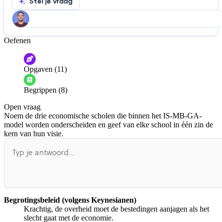
Stel je vraag
Oefenen
Help ons de video te verbeteren
De audio is slecht
De uitleg is onduidelijk
Opgaven (11)
Informatie is onjuist
Er mist informatie
Begrippen (8)
De docent is te langdradig
Open vraag
De uitleg gaat te langzaam
De uitleg gaat te snel
Noem de drie economische scholen die binnen het IS-MB-GA-
Afspelen werkte niet
Iets anders
model worden onderscheiden en geef van elke school in één zin de
kern van hun visie.
Begrotingsbeleid (volgens Keynesianen)
Krachtig, de overheid moet de bestedingen aanjagen als het
slecht gaat met de economie.