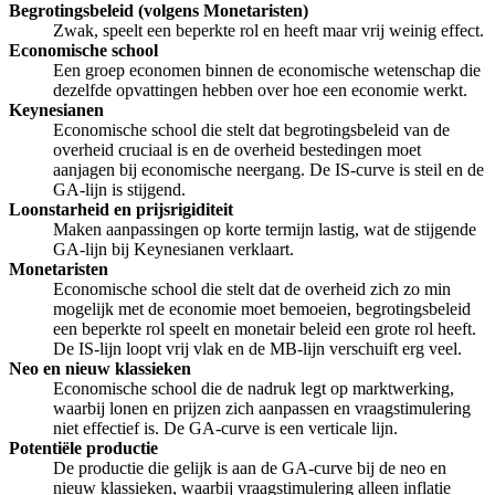
Begrotingsbeleid (volgens Monetaristen)
Zwak, speelt een beperkte rol en heeft maar vrij weinig effect.
Economische school
Een groep economen binnen de economische wetenschap die
dezelfde opvattingen hebben over hoe een economie werkt.
Keynesianen
Economische school die stelt dat begrotingsbeleid van de
overheid cruciaal is en de overheid bestedingen moet
aanjagen bij economische neergang. De IS-curve is steil en de
GA-lijn is stijgend.
Loonstarheid en prijsrigiditeit
Maken aanpassingen op korte termijn lastig, wat de stijgende
GA-lijn bij Keynesianen verklaart.
Monetaristen
Economische school die stelt dat de overheid zich zo min
mogelijk met de economie moet bemoeien, begrotingsbeleid
een beperkte rol speelt en monetair beleid een grote rol heeft.
De IS-lijn loopt vrij vlak en de MB-lijn verschuift erg veel.
Neo en nieuw klassieken
Economische school die de nadruk legt op marktwerking,
waarbij lonen en prijzen zich aanpassen en vraagstimulering
niet effectief is. De GA-curve is een verticale lijn.
Potentiële productie
De productie die gelijk is aan de GA-curve bij de neo en
nieuw klassieken, waarbij vraagstimulering alleen inflatie