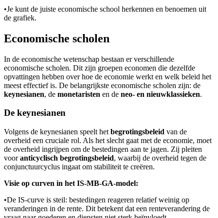
•
Je kunt de juiste economische school herkennen en benoemen uit
de grafiek.
Economische scholen
In de economische wetenschap bestaan er verschillende
economische scholen. Dit zijn groepen economen die dezelfde
opvattingen hebben over hoe de economie werkt en welk beleid het
meest effectief is. De belangrijkste economische scholen zijn: de
keynesianen
, de
monetaristen
en de
neo- en nieuwklassieken
.
De keynesianen
Volgens de keynesianen speelt het
begrotingsbeleid
van de
overheid een cruciale rol. Als het slecht gaat met de economie, moet
de overheid ingrijpen om de bestedingen aan te jagen. Zij pleiten
voor
anticyclisch begrotingsbeleid
, waarbij de overheid tegen de
conjunctuurcyclus ingaat om stabiliteit te creëren.
Visie op curven in het IS-MB-GA-model:
•
De IS-curve is steil: bestedingen reageren relatief weinig op
veranderingen in de rente. Dit betekent dat een renteverandering de
vraag naar goederen en diensten niet sterk beïnvloedt.