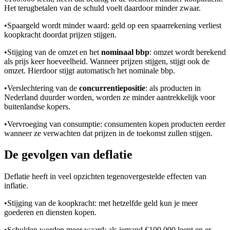
Het terugbetalen van de schuld voelt daardoor minder zwaar.
•
Spaargeld wordt minder waard: geld op een spaarrekening verliest
koopkracht doordat prijzen stijgen.
•
Stijging van de omzet en het
nominaal bbp
: omzet wordt berekend
als prijs keer hoeveelheid. Wanneer prijzen stijgen, stijgt ook de
omzet. Hierdoor stijgt automatisch het nominale bbp.
•
Verslechtering van de
concurrentiepositie
: als producten in
Nederland duurder worden, worden ze minder aantrekkelijk voor
buitenlandse kopers.
•
Vervroeging van consumptie: consumenten kopen producten eerder
wanneer ze verwachten dat prijzen in de toekomst zullen stijgen.
De gevolgen van deflatie
Deflatie heeft in veel opzichten tegenovergestelde effecten van
inflatie.
•
Stijging van de koopkracht: met hetzelfde geld kun je meer
goederen en diensten kopen.
•
Schulden worden meer waard: als iemand €100.000 leent en er