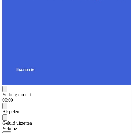
Verberg docent
00:00
Afspelen
Geluid uitzetten
Volume