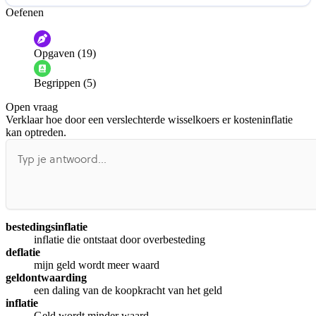
Oefenen
Help ons de video te verbeteren
De audio is slecht
De uitleg is onduidelijk
Opgaven (19)
Informatie is onjuist
Er mist informatie
Begrippen (5)
De docent is te langdradig
Open vraag
De uitleg gaat te langzaam
De uitleg gaat te snel
Verklaar hoe door een verslechterde wisselkoers er kosteninflatie
Afspelen werkte niet
Iets anders
kan optreden.
bestedingsinflatie
inflatie die ontstaat door overbesteding
deflatie
mijn geld wordt meer waard
geldontwaarding
een daling van de koopkracht van het geld
inflatie
Geld wordt minder waard