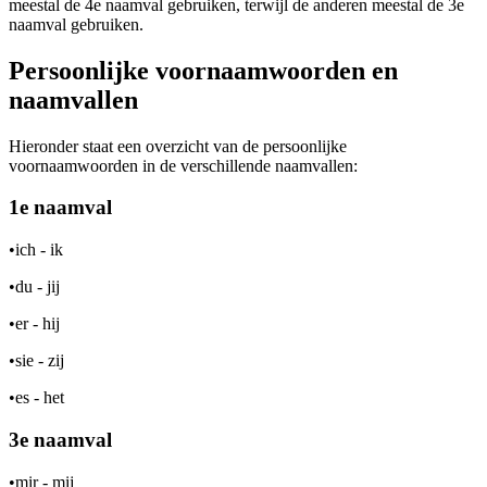
meestal de 4e naamval gebruiken, terwijl de anderen meestal de 3e
naamval gebruiken.
Persoonlijke voornaamwoorden en
naamvallen
Hieronder staat een overzicht van de persoonlijke
voornaamwoorden in de verschillende naamvallen:
1e naamval
•
ich - ik
•
du - jij
•
er - hij
•
sie - zij
•
es - het
3e naamval
•
mir - mij