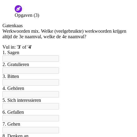
De audio is slecht
De uitleg is onduidelijk
Opgaven (3)
Informatie is onjuist
Er mist informatie
Gatenkaas
De docent is te langdradig
Werkwoorden mix. Welke (veelgebruikte) werkwoorden krijgen
altijd de 3e naamval, welke de 4e naamval?
De uitleg gaat te langzaam
De uitleg gaat te snel
Vul in: '
3
' of '
4
'
Afspelen werkte niet
Iets anders
1. Sagen
2. Gratulieren
3. Bitten
4. Gehören
5. Sich interessieren
6. Gefallen
7. Gehen
8. Denken an