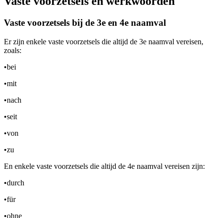
Vaste voorzetsels en werkwoorden
Vaste voorzetsels bij de 3e en 4e naamval
Er zijn enkele vaste voorzetsels die altijd de 3e naamval vereisen,
zoals:
•
bei
•
mit
•
nach
•
seit
•
von
•
zu
En enkele vaste voorzetsels die altijd de 4e naamval vereisen zijn:
•
durch
•
für
•
ohne