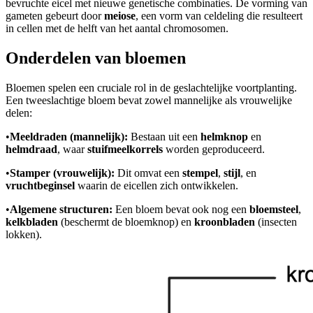
bevruchte eicel met nieuwe genetische combinaties. De vorming van
gameten gebeurt door
meiose
, een vorm van celdeling die resulteert
in cellen met de helft van het aantal chromosomen.
Onderdelen van bloemen
Bloemen spelen een cruciale rol in de geslachtelijke voortplanting.
Een tweeslachtige bloem bevat zowel mannelijke als vrouwelijke
delen:
•
Meeldraden (mannelijk):
Bestaan uit een
helmknop
en
helmdraad
, waar
stuifmeelkorrels
worden geproduceerd.
•
Stamper (vrouwelijk):
Dit omvat een
stempel
,
stijl
, en
vruchtbeginsel
waarin de eicellen zich ontwikkelen.
•
Algemene structuren:
Een bloem bevat ook nog een
bloemsteel
,
kelkbladen
(beschermt de bloemknop) en
kroonbladen
(insecten
lokken).