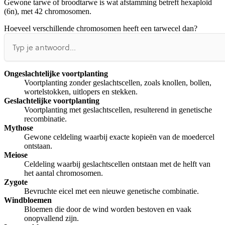
Gewone tarwe of broodtarwe is wat afstamming betreft hexaploïd
Afspelen werkte niet
Iets anders
(6n), met 42 chromosomen.
Hoeveel verschillende chromosomen heeft een tarwecel dan?
Ongeslachtelijke voortplanting
Voortplanting zonder geslachtscellen, zoals knollen, bollen,
wortelstokken, uitlopers en stekken.
Geslachtelijke voortplanting
Voortplanting met geslachtscellen, resulterend in genetische
recombinatie.
Mythose
Gewone celdeling waarbij exacte kopieën van de moedercel
ontstaan.
Meiose
Celdeling waarbij geslachtscellen ontstaan met de helft van
het aantal chromosomen.
Zygote
Bevruchte eicel met een nieuwe genetische combinatie.
Windbloemen
Bloemen die door de wind worden bestoven en vaak
onopvallend zijn.