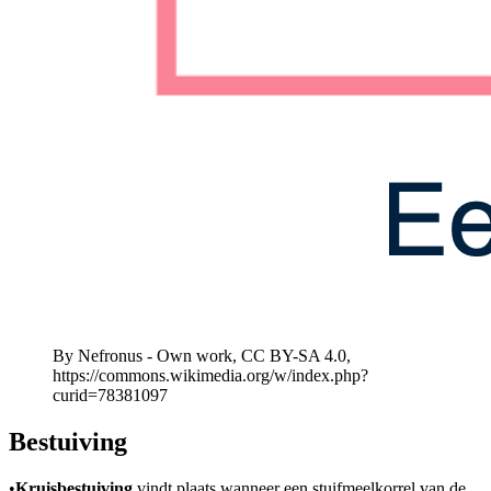
By Nefronus - Own work, CC BY-SA 4.0,
https://commons.wikimedia.org/w/index.php?
curid=78381097
Bestuiving
•
Kruisbestuiving
vindt plaats wanneer een stuifmeelkorrel van de