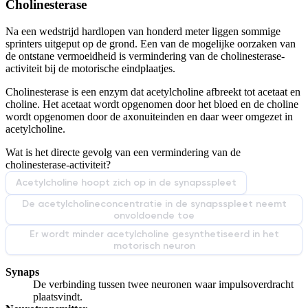
Cholinesterase
Afspelen werkte niet
Iets anders
Na een wedstrijd hardlopen van honderd meter liggen sommige
sprinters uitgeput op de grond. Een van de mogelijke oorzaken van
de ontstane vermoeidheid is vermindering van de cholinesterase-
activiteit bij de motorische eindplaatjes.
Cholinesterase is een enzym dat acetylcholine afbreekt tot acetaat en
choline. Het acetaat wordt opgenomen door het bloed en de choline
wordt opgenomen door de axonuiteinden en daar weer omgezet in
acetylcholine.
Wat is het directe gevolg van een vermindering van de
cholinesterase-activiteit?
Acetylcholine hoopt zich op in de synapsspleet
De acetylcholineconcentratie in de synapsspleet neemt
onvoldoende toe
Er wordt minder acetylcholine gesynthetiseerd in het
motorisch neuron
Synaps
De verbinding tussen twee neuronen waar impulsoverdracht
plaatsvindt.