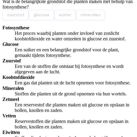
Wat is de belangrijkste grondstof die planten maken met behulp van
Afspelen werkte niet
Iets anders
fotosynthese?
zuurstof
glucose
water
mineralen
Fotosynthese
Het proces waarbij planten onder invloed van zonlicht
koolstofdioxide en water omzetten in glucose en zuurstof.
Glucose
Een suiker en een belangrijke grondstof voor de plant,
gemaakt tijdens fotosynthese.
Zuurstof
Een van de stoffen die ontstaat bij fotosynthese en wordt
afgegeven aan de lucht.
Koolstofdioxide
Een gas dat planten uit de lucht opnemen voor fotosynthese.
Mineralen
Stoffen die planten uit de grond opnemen via hun wortels.
Zetmeel
Een reservestof die planten maken uit glucose en opslaan in
bollen, knollen en zaden.
Vetten
Reservestoffen die planten maken uit glucose en opslaan in
bollen, knollen en zaden.
Eiwitten