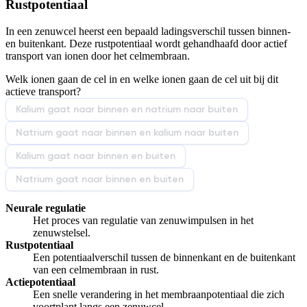
Rustpotentiaal
Afspelen werkte niet
Iets anders
In een zenuwcel heerst een bepaald ladingsverschil tussen binnen-
en buitenkant. Deze rustpotentiaal wordt gehandhaafd door actief
transport van ionen door het celmembraan.
Welk ionen gaan de cel in en welke ionen gaan de cel uit bij dit
actieve transport?
Kalium gaat naar binnen en natrium naar buiten
Natrium gaat naar binnen en kalium naar buiten
Kalium gaat naar binnen en buiten
Natrium gaat naar binnen en buiten
Neurale regulatie
Het proces van regulatie van zenuwimpulsen in het
zenuwstelsel.
Rustpotentiaal
Een potentiaalverschil tussen de binnenkant en de buitenkant
van een celmembraan in rust.
Actiepotentiaal
Een snelle verandering in het membraanpotentiaal die zich
voortplant langs een zenuwcel.