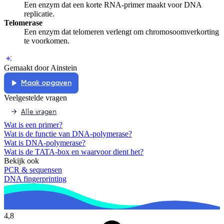
Een enzym dat een korte RNA-primer maakt voor DNA
replicatie.
Telomerase
Een enzym dat telomeren verlengt om chromosoomverkorting
te voorkomen.
Gemaakt door Ainstein
Maak opgaven
Veelgestelde vragen
Alle vragen
Wat is een primer?
Wat is de functie van DNA-polymerase?
Wat is DNA-polymerase?
Wat is de TATA-box en waarvoor dient het?
Bekijk ook
PCR & sequensen
DNA fingerprinting
4,8