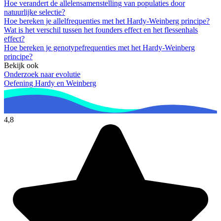
Hoe verandert de allelensamenstelling van populaties door
natuurlijke selectie?
Hoe bereken je allelfrequenties met het Hardy-Weinberg principe?
Wat is het verschil tussen het founders effect en het flessenhals
effect?
Hoe bereken je genotypefrequenties met het Hardy-Weinberg
principe?
Bekijk ook
Onderzoek naar evolutie
Oefening Hardy en Weinberg
4,8