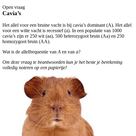
Open vraag
De uitleg gaat te langzaam
De uitleg gaat te snel
Cavia’s
Afspelen werkte niet
Iets anders
Het allel voor een bruine vacht is bij cavia’s dominant (A). Het allel
voor een witte vacht is recessief (a). In een populatie van 1000
cavia’s zijn er 250 wit (aa), 500 heterozygoot bruin (Aa) en 250
homozygoot bruin (AA).
Wat is de allelfrequentie van
A
en van
a
?
Om deze vraag te beantwoorden kun je het beste je berekening
volledig noteren op een papiertje!