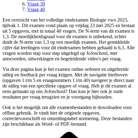
Vraag 39
Vraag 40
Een overzicht van het volledige
eindexamen Biologie vwo 2025,
tijdvak 1
.
Dit examen vond plaats op vrijdag 23 mei 2025 en bestaat
uit 5 opgaven, met in totaal 40 vragen.
De N-term van dit examen is
1,3
.
De moeilijkheidsgraad voor dit examen is onbekend, echter
duidt de N-term van 1,3 op een moeilijk examen.
Het gemiddelde
cijfer dat leerlingen voor dit eindexamen hebben gehaald is 6,3.
Alle
vragen worden stap voor stap uitgelegd op JoJoschool, met
antwoorden, uitwerkingen en begeleidende video's per vraag.
Via deze pagina kun je het examen online oefenen en uitgebreide
uitleg en feedback per vraag krijgen. Met de navigatie hierboven
(
opgaven 1 t/m 5 en vraagnummers 1 t/m 40
) navigeer je direct naar
de uitleg van een specifieke
opgave
of vraag. Heb je dit examen al
eens gemaakt op ons JoJoschool? Dan kun je hier ook je oude
resultaten per vraag terugzien en je voortgang bijhouden.
Ook is het mogelijk om alle examenbestanden te downloaden voor
offline gebruik. Je vindt hier de originele
opgaven,
correctievoorschrift en omzettingstabel normering
. Deze bestanden
zijn beschikbaar als Word- of PDF-bestand.