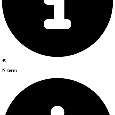
40
N-term