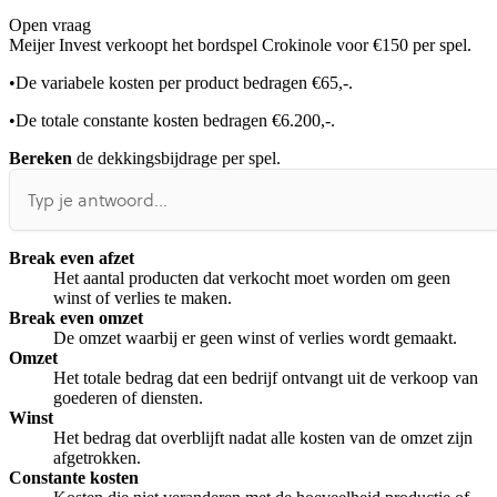
Open vraag
De uitleg gaat te langzaam
De uitleg gaat te snel
Meijer Invest verkoopt het bordspel Crokinole voor €150 per spel.
Afspelen werkte niet
Iets anders
•
De variabele kosten per product bedragen €65,-.
•
De totale constante kosten bedragen €6.200,-.
Bereken
de dekkingsbijdrage per spel.
Break even afzet
Het aantal producten dat verkocht moet worden om geen
winst of verlies te maken.
Break even omzet
De omzet waarbij er geen winst of verlies wordt gemaakt.
Omzet
Het totale bedrag dat een bedrijf ontvangt uit de verkoop van
goederen of diensten.
Winst
Het bedrag dat overblijft nadat alle kosten van de omzet zijn
afgetrokken.
Constante kosten