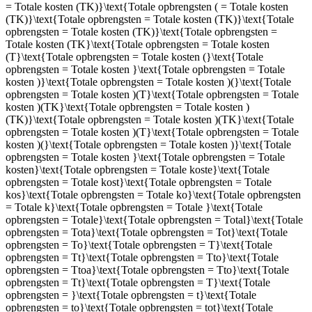
= Totale kosten (TK)}\text{Totale opbrengsten ( = Totale kosten
(TK)}\text{Totale opbrengsten = Totale kosten (TK)}\text{Totale
opbrengsten = Totale kosten (TK)}\text{Totale opbrengsten =
Totale kosten (TK}\text{Totale opbrengsten = Totale kosten
(T}\text{Totale opbrengsten = Totale kosten (}\text{Totale
opbrengsten = Totale kosten }\text{Totale opbrengsten = Totale
kosten )}\text{Totale opbrengsten = Totale kosten )(}\text{Totale
opbrengsten = Totale kosten )(T}\text{Totale opbrengsten = Totale
kosten )(TK}\text{Totale opbrengsten = Totale kosten )
(TK)}\text{Totale opbrengsten = Totale kosten )(TK}\text{Totale
opbrengsten = Totale kosten )(T}\text{Totale opbrengsten = Totale
kosten )(}\text{Totale opbrengsten = Totale kosten )}\text{Totale
opbrengsten = Totale kosten }\text{Totale opbrengsten = Totale
kosten}\text{Totale opbrengsten = Totale koste}\text{Totale
opbrengsten = Totale kost}\text{Totale opbrengsten = Totale
kos}\text{Totale opbrengsten = Totale ko}\text{Totale opbrengsten
= Totale k}\text{Totale opbrengsten = Totale }\text{Totale
opbrengsten = Totale}\text{Totale opbrengsten = Total}\text{Totale
opbrengsten = Tota}\text{Totale opbrengsten = Tot}\text{Totale
opbrengsten = To}\text{Totale opbrengsten = T}\text{Totale
opbrengsten = Tt}\text{Totale opbrengsten = Tto}\text{Totale
opbrengsten = Ttoa}\text{Totale opbrengsten = Tto}\text{Totale
opbrengsten = Tt}\text{Totale opbrengsten = T}\text{Totale
opbrengsten = }\text{Totale opbrengsten = t}\text{Totale
opbrengsten = to}\text{Totale opbrengsten = tot}\text{Totale