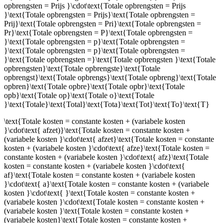
opbrengsten = Prijs }\cdot\text{Totale opbrengsten = Prijs
}\text{Totale opbrengsten = Prijs}\text{Totale opbrengsten =
Prij}\text{Totale opbrengsten = Pri}\text{Totale opbrengsten =
Pr}\text{Totale opbrengsten = P}\text{Totale opbrengsten =
}\text{Totale opbrengsten = p}\text{Totale opbrengsten =
}\text{Totale opbrengsten = p}\text{Totale opbrengsten =
}\text{Totale opbrengsten =}\text{Totale opbrengsten }\text{Totale
opbrengsten}\text{Totale opbrengste}\text{Totale
opbrengst}\text{Totale opbrengs}\text{Totale opbreng}\text{Totale
opbren}\text{Totale opbre}\text{Totale opbr}\text{Totale
opb}\text{Totale op}\text{Totale o}\text{Totale
}\text{Totale}\text{Total}\text{Tota}\text{Tot}\text{To}\text{T}
\text{Totale kosten = constante kosten + (variabele kosten
}\cdot\text{ afzet)}\text{Totale kosten = constante kosten +
(variabele kosten }\cdot\text{ afzet}\text{Totale kosten = constante
kosten + (variabele kosten }\cdot\text{ afze}\text{Totale kosten =
constante kosten + (variabele kosten }\cdot\text{ afz}\text{Totale
kosten = constante kosten + (variabele kosten }\cdot\text{
af}\text{Totale kosten = constante kosten + (variabele kosten
}\cdot\text{ a}\text{Totale kosten = constante kosten + (variabele
kosten }\cdot\text{ }\text{Totale kosten = constante kosten +
(variabele kosten }\cdot\text{Totale kosten = constante kosten +
(variabele kosten }\text{Totale kosten = constante kosten +
(variabele kosten}\text{Totale kosten = constante kosten +