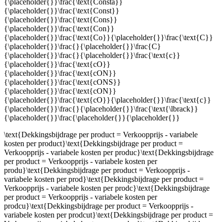
{\placeholder{}}\frac{\text{Consta}}
{\placeholder{}}\frac{\text{Const}}
{\placeholder{}}\frac{\text{Cons}}
{\placeholder{}}\frac{\text{Con}}
{\placeholder{}}\frac{\text{Co}}{\placeholder{}}\frac{\text{C}}
{\placeholder{}}\frac{}{\placeholder{}}\frac{C}
{\placeholder{}}\frac{}{\placeholder{}}\frac{\text{c}}
{\placeholder{}}\frac{\text{cO}}
{\placeholder{}}\frac{\text{cON}}
{\placeholder{}}\frac{\text{cONS}}
{\placeholder{}}\frac{\text{cON}}
{\placeholder{}}\frac{\text{cO}}{\placeholder{}}\frac{\text{c}}
{\placeholder{}}\frac{}{\placeholder{}}\frac{\text{\lbrack}}
{\placeholder{}}\frac{\placeholder{}}{\placeholder{}}
\text{Dekkingsbijdrage per product = Verkoopprijs - variabele
kosten per product}\text{Dekkingsbijdrage per product =
Verkoopprijs - variabele kosten per produc}\text{Dekkingsbijdrage
per product = Verkoopprijs - variabele kosten per
produ}\text{Dekkingsbijdrage per product = Verkoopprijs -
variabele kosten per prod}\text{Dekkingsbijdrage per product =
Verkoopprijs - variabele kosten per prodc}\text{Dekkingsbijdrage
per product = Verkoopprijs - variabele kosten per
prodcu}\text{Dekkingsbijdrage per product = Verkoopprijs -
variabele kosten per prodcut}\text{Dekkingsbijdrage per product =