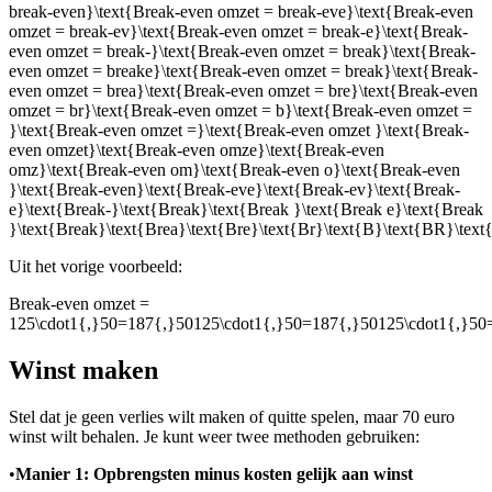
break-even}\text{Break-even omzet = break-eve}\text{Break-even
omzet = break-ev}\text{Break-even omzet = break-e}\text{Break-
even omzet = break-}\text{Break-even omzet = break}\text{Break-
even omzet = breake}\text{Break-even omzet = break}\text{Break-
even omzet = brea}\text{Break-even omzet = bre}\text{Break-even
omzet = br}\text{Break-even omzet = b}\text{Break-even omzet =
}\text{Break-even omzet =}\text{Break-even omzet }\text{Break-
even omzet}\text{Break-even omze}\text{Break-even
omz}\text{Break-even om}\text{Break-even o}\text{Break-even
}\text{Break-even}\text{Break-eve}\text{Break-ev}\text{Break-
e}\text{Break-}\text{Break}\text{Break }\text{Break e}\text{Break
}\text{Break}\text{Brea}\text{Bre}\text{Br}\text{B}\text{BR}\te
Uit het vorige voorbeeld:
Break-even omzet =
125\cdot1{,}50=187{,}50125\cdot1{,}50=187{,}50125\cdot1{,}50=
Winst maken
Stel dat je geen verlies wilt maken of quitte spelen, maar 70 euro
winst wilt behalen. Je kunt weer twee methoden gebruiken:
•
Manier 1: Opbrengsten minus kosten gelijk aan winst