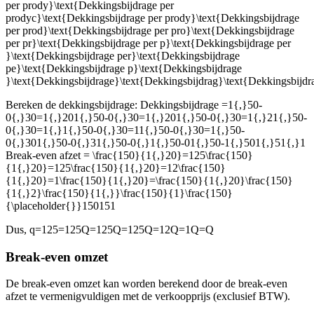
per prody}\text{Dekkingsbijdrage per
prodyc}\text{Dekkingsbijdrage per prody}\text{Dekkingsbijdrage
per prod}\text{Dekkingsbijdrage per pro}\text{Dekkingsbijdrage
per pr}\text{Dekkingsbijdrage per p}\text{Dekkingsbijdrage per
}\text{Dekkingsbijdrage per}\text{Dekkingsbijdrage
pe}\text{Dekkingsbijdrage p}\text{Dekkingsbijdrage
}\text{Dekkingsbijdrage}\text{Dekkingsbijdrag}\text{Dekkingsbij
Bereken de dekkingsbijdrage: Dekkingsbijdrage =
1{,}50-
0{,}30=1{,}201{,}50-0{,}30=1{,}201{,}50-0{,}30=1{,}21{,}50-
0{,}30=1{,}1{,}50-0{,}30=11{,}50-0{,}30=1{,}50-
0{,}301{,}50-0{,}31{,}50-0{,}1{,}50-01{,}50-1{,}501{,}51{,}1
Break-even afzet =
\frac{150}{1{,}20}=125\frac{150}
{1{,}20}=125\frac{150}{1{,}20}=12\frac{150}
{1{,}20}=1\frac{150}{1{,}20}=\frac{150}{1{,}20}\frac{150}
{1{,}2}\frac{150}{1{,}}\frac{150}{1}\frac{150}
{\placeholder{}}150151
Dus, ⁣
q=125=125Q=125Q=125Q=12Q=1Q=Q
Break-even omzet
De break-even omzet kan worden berekend door de break-even
afzet te vermenigvuldigen met de verkoopprijs (exclusief BTW).