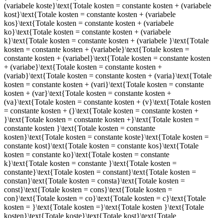
(variabele koste}\text{Totale kosten = constante kosten + (variabele
kost}\text{Totale kosten = constante kosten + (variabele
kos}\text{Totale kosten = constante kosten + (variabele
ko}\text{Totale kosten = constante kosten + (variabele
k}\text{Totale kosten = constante kosten + (variabele }\text{Totale
kosten = constante kosten + (variabele}\text{Totale kosten =
constante kosten + (variabel}\text{Totale kosten = constante kosten
+ (variabe}\text{Totale kosten = constante kosten +
(variab}\text{Totale kosten = constante kosten + (varia}\text{Totale
kosten = constante kosten + (vari}\text{Totale kosten = constante
kosten + (var}\text{Totale kosten = constante kosten +
(va}\text{Totale kosten = constante kosten + (v}\text{Totale kosten
= constante kosten + (}\text{Totale kosten = constante kosten +
}\text{Totale kosten = constante kosten +}\text{Totale kosten =
constante kosten }\text{Totale kosten = constante
kosten}\text{Totale kosten = constante koste}\text{Totale kosten =
constante kost}\text{Totale kosten = constante kos}\text{Totale
kosten = constante ko}\text{Totale kosten = constante
k}\text{Totale kosten = constante }\text{Totale kosten =
constante}\text{Totale kosten = constant}\text{Totale kosten =
constan}\text{Totale kosten = consta}\text{Totale kosten =
const}\text{Totale kosten = cons}\text{Totale kosten =
con}\text{Totale kosten = co}\text{Totale kosten = c}\text{Totale
kosten = }\text{Totale kosten =}\text{Totale kosten }\text{Totale
kosten}\text{Totale koste}\text{Totale kost}\text{Totale