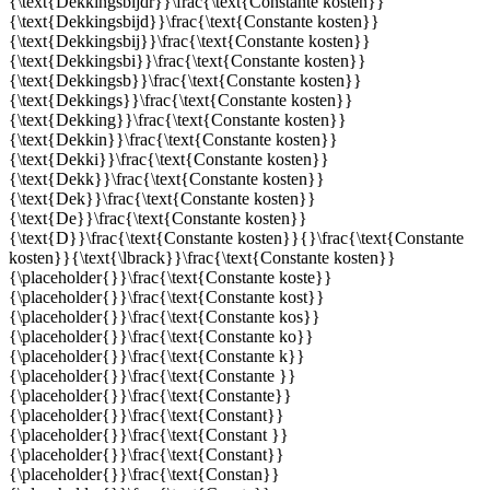
{\text{Dekkingsbijdr}}\frac{\text{Constante kosten}}
{\text{Dekkingsbijd}}\frac{\text{Constante kosten}}
{\text{Dekkingsbij}}\frac{\text{Constante kosten}}
{\text{Dekkingsbi}}\frac{\text{Constante kosten}}
{\text{Dekkingsb}}\frac{\text{Constante kosten}}
{\text{Dekkings}}\frac{\text{Constante kosten}}
{\text{Dekking}}\frac{\text{Constante kosten}}
{\text{Dekkin}}\frac{\text{Constante kosten}}
{\text{Dekki}}\frac{\text{Constante kosten}}
{\text{Dekk}}\frac{\text{Constante kosten}}
{\text{Dek}}\frac{\text{Constante kosten}}
{\text{De}}\frac{\text{Constante kosten}}
{\text{D}}\frac{\text{Constante kosten}}{}\frac{\text{Constante
kosten}}{\text{\lbrack}}\frac{\text{Constante kosten}}
{\placeholder{}}\frac{\text{Constante koste}}
{\placeholder{}}\frac{\text{Constante kost}}
{\placeholder{}}\frac{\text{Constante kos}}
{\placeholder{}}\frac{\text{Constante ko}}
{\placeholder{}}\frac{\text{Constante k}}
{\placeholder{}}\frac{\text{Constante }}
{\placeholder{}}\frac{\text{Constante}}
{\placeholder{}}\frac{\text{Constant}}
{\placeholder{}}\frac{\text{Constant }}
{\placeholder{}}\frac{\text{Constant}}
{\placeholder{}}\frac{\text{Constan}}