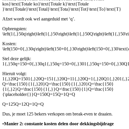
kos}\text{Totale ko}\text{Totale k}\text{Totale
}\text{Totale}\text{Total}\text{Tota}\text{Tot}\text{To}\text{T}
Afzet wordt ook wel aangeduid met ‘q’.
Opbrengsten:
\left(1{,}50q\right)\left(1{,}50\right)\left(1{,}50Q\right)\left(1{,}50\ri
Kosten:
\left(150+0{,}30q\right)\left(150+0{,}30\right)\left(150+0{,}30\text{q}\
Stel deze gelijk:
1{,}50q=150+0{,}30q1{,}50q=150+0{,}301{,}50q=150+0{,}30Q
Hieruit volgt:
1{,}20Q=1501{,}20Q=151{,}20Q=11{,}20Q=1{,}20Q1{,}201{,}2
Q=\frac{150}{1{,}20}Q=\frac{150}{1{,}20}Q=\frac{150}
{1{,}2}Q=\frac{150}{1{,}}Q=\frac{150}{1}Q=\frac{150}
{\placeholder{}}Q=150Q=15Q=1Q=Q
Q=125Q=12Q=1Q=Q
Dus, je moet 125 bekers verkopen om break-even te draaien.
•
Manier 2: constante kosten delen door dekkingsbijdrage