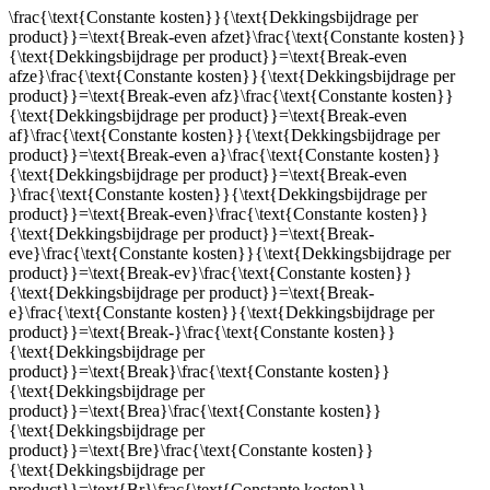
\frac{\text{Constante kosten}}{\text{Dekkingsbijdrage per
product}}=\text{Break-even afzet}\frac{\text{Constante kosten}}
{\text{Dekkingsbijdrage per product}}=\text{Break-even
afze}\frac{\text{Constante kosten}}{\text{Dekkingsbijdrage per
product}}=\text{Break-even afz}\frac{\text{Constante kosten}}
{\text{Dekkingsbijdrage per product}}=\text{Break-even
af}\frac{\text{Constante kosten}}{\text{Dekkingsbijdrage per
product}}=\text{Break-even a}\frac{\text{Constante kosten}}
{\text{Dekkingsbijdrage per product}}=\text{Break-even
}\frac{\text{Constante kosten}}{\text{Dekkingsbijdrage per
product}}=\text{Break-even}\frac{\text{Constante kosten}}
{\text{Dekkingsbijdrage per product}}=\text{Break-
eve}\frac{\text{Constante kosten}}{\text{Dekkingsbijdrage per
product}}=\text{Break-ev}\frac{\text{Constante kosten}}
{\text{Dekkingsbijdrage per product}}=\text{Break-
e}\frac{\text{Constante kosten}}{\text{Dekkingsbijdrage per
product}}=\text{Break-}\frac{\text{Constante kosten}}
{\text{Dekkingsbijdrage per
product}}=\text{Break}\frac{\text{Constante kosten}}
{\text{Dekkingsbijdrage per
product}}=\text{Brea}\frac{\text{Constante kosten}}
{\text{Dekkingsbijdrage per
product}}=\text{Bre}\frac{\text{Constante kosten}}
{\text{Dekkingsbijdrage per
product}}=\text{Br}\frac{\text{Constante kosten}}