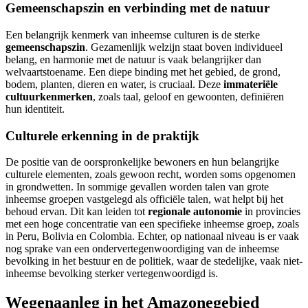
Gemeenschapszin en verbinding met de natuur
Een belangrijk kenmerk van inheemse culturen is de sterke
gemeenschapszin
. Gezamenlijk welzijn staat boven individueel
belang, en harmonie met de natuur is vaak belangrijker dan
welvaartstoename. Een diepe binding met het gebied, de grond,
bodem, planten, dieren en water, is cruciaal. Deze
immateriële
cultuurkenmerken
, zoals taal, geloof en gewoonten, definiëren
hun identiteit.
Culturele erkenning in de praktijk
De positie van de oorspronkelijke bewoners en hun belangrijke
culturele elementen, zoals gewoon recht, worden soms opgenomen
in grondwetten. In sommige gevallen worden talen van grote
inheemse groepen vastgelegd als officiële talen, wat helpt bij het
behoud ervan. Dit kan leiden tot
regionale autonomie
in provincies
met een hoge concentratie van een specifieke inheemse groep, zoals
in Peru, Bolivia en Colombia. Echter, op nationaal niveau is er vaak
nog sprake van een ondervertegenwoordiging van de inheemse
bevolking in het bestuur en de politiek, waar de stedelijke, vaak niet-
inheemse bevolking sterker vertegenwoordigd is.
Wegenaanleg in het Amazonegebied