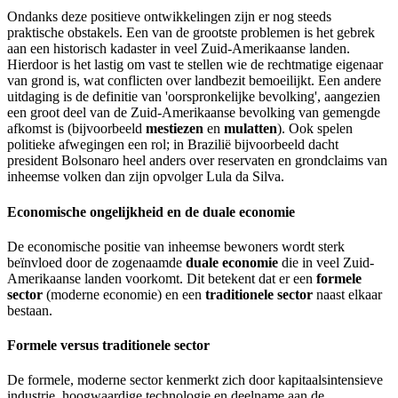
Ondanks deze positieve ontwikkelingen zijn er nog steeds
praktische obstakels. Een van de grootste problemen is het gebrek
aan een historisch kadaster in veel Zuid-Amerikaanse landen.
Hierdoor is het lastig om vast te stellen wie de rechtmatige eigenaar
van grond is, wat conflicten over landbezit bemoeilijkt. Een andere
uitdaging is de definitie van 'oorspronkelijke bevolking', aangezien
een groot deel van de Zuid-Amerikaanse bevolking van gemengde
afkomst is (bijvoorbeeld
mestiezen
en
mulatten
). Ook spelen
politieke afwegingen een rol; in Brazilië bijvoorbeeld dacht
president Bolsonaro heel anders over reservaten en grondclaims van
inheemse volken dan zijn opvolger Lula da Silva.
Economische ongelijkheid en de duale economie
De economische positie van inheemse bewoners wordt sterk
beïnvloed door de zogenaamde
duale economie
die in veel Zuid-
Amerikaanse landen voorkomt. Dit betekent dat er een
formele
sector
(moderne economie) en een
traditionele sector
naast elkaar
bestaan.
Formele versus traditionele sector
De formele, moderne sector kenmerkt zich door kapitaalsintensieve
industrie, hoogwaardige technologie en deelname aan de