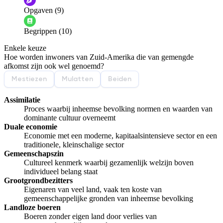
Opgaven (9)
Informatie is onjuist
Er mist informatie
Begrippen (10)
De docent is te langdradig
Enkele keuze
De uitleg gaat te langzaam
De uitleg gaat te snel
Hoe worden inwoners van Zuid-Amerika die van gemengde
Afspelen werkte niet
Iets anders
afkomst zijn ook wel genoemd?
Mestiezen
Mulatten
Beiden
Assimilatie
Proces waarbij inheemse bevolking normen en waarden van
dominante cultuur overneemt
Duale economie
Economie met een moderne, kapitaalsintensieve sector en een
traditionele, kleinschalige sector
Gemeenschapszin
Cultureel kenmerk waarbij gezamenlijk welzijn boven
individueel belang staat
Grootgrondbezitters
Eigenaren van veel land, vaak ten koste van
gemeenschappelijke gronden van inheemse bevolking
Landloze boeren
Boeren zonder eigen land door verlies van