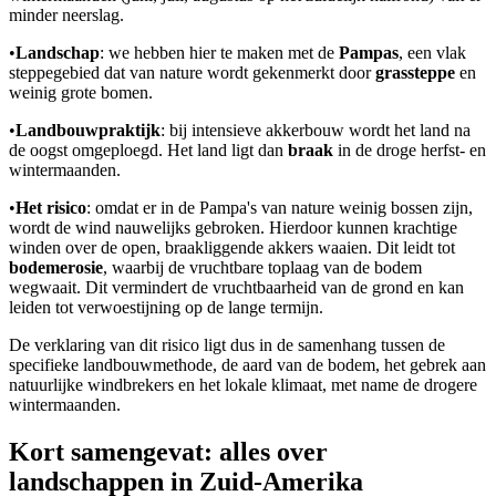
minder neerslag.
•
Landschap
: we hebben hier te maken met de
Pampas
, een vlak
steppegebied dat van nature wordt gekenmerkt door
grassteppe
en
weinig grote bomen.
•
Landbouwpraktijk
: bij intensieve akkerbouw wordt het land na
de oogst omgeploegd. Het land ligt dan
braak
in de droge herfst- en
wintermaanden.
•
Het risico
: omdat er in de Pampa's van nature weinig bossen zijn,
wordt de wind nauwelijks gebroken. Hierdoor kunnen krachtige
winden over de open, braakliggende akkers waaien. Dit leidt tot
bodemerosie
, waarbij de vruchtbare toplaag van de bodem
wegwaait. Dit vermindert de vruchtbaarheid van de grond en kan
leiden tot verwoestijning op de lange termijn.
De verklaring van dit risico ligt dus in de samenhang tussen de
specifieke landbouwmethode, de aard van de bodem, het gebrek aan
natuurlijke windbrekers en het lokale klimaat, met name de drogere
wintermaanden.
Kort samengevat: alles over
landschappen in Zuid-Amerika