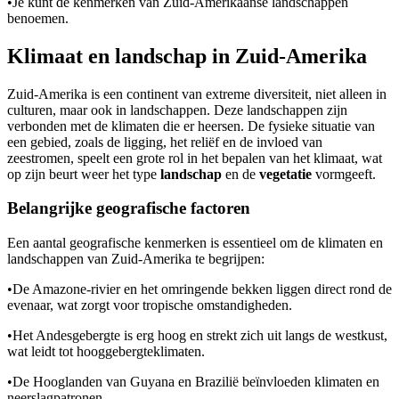
•
Je kunt de kenmerken van Zuid-Amerikaanse landschappen
benoemen.
Klimaat en landschap in Zuid-Amerika
Zuid-Amerika is een continent van extreme diversiteit, niet alleen in
culturen, maar ook in landschappen. Deze landschappen zijn
verbonden met de klimaten die er heersen. De fysieke situatie van
een gebied, zoals de ligging, het reliëf en de invloed van
zeestromen, speelt een grote rol in het bepalen van het klimaat, wat
op zijn beurt weer het type
landschap
en de
vegetatie
vormgeeft.
Belangrijke geografische factoren
Een aantal geografische kenmerken is essentieel om de klimaten en
landschappen van Zuid-Amerika te begrijpen:
•
De Amazone-rivier en het omringende bekken liggen direct rond de
evenaar, wat zorgt voor tropische omstandigheden.
•
Het Andesgebergte is erg hoog en strekt zich uit langs de westkust,
wat leidt tot hooggebergteklimaten.
•
De Hooglanden van Guyana en Brazilië beïnvloeden klimaten en
neerslagpatronen.