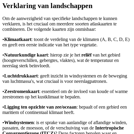
Verklaring van landschappen
Om de aanwezigheid van specifieke landschappen te kunnen
verklaren, is het cruciaal om meerdere soorten atlaskaarten te
combineren. De volgende kaarten zijn onmisbaar:
•
Klimaatkaart
: toont de verdeling van de klimaten (A, B, C, D, E)
en geeft een eerste indicatie van het type vegetatie.
•
Natuurkundige kaart
: hierop zie je het
reliëf
van het gebied
(hoogteverschillen, gebergtes, vlaktes), wat de temperatuur en
neerslag sterk beïnvloedt.
•
Luchtdrukkaart
: geeft inzicht in windsystemen en de beweging
van luchtmassa's, wat cruciaal is voor neerslagpatronen.
•
Zeestromenkaart
: essentieel om de invloed van koude of warme
zeestromen op het kustklimaat te bepalen.
•
Ligging ten opzichte van zee/oceaan
: bepaalt of een gebied een
maritiem of continentaal klimaat heeft.
•
Windsystemen
: is er sprake van aanlandige of aflandige winden,
passaten, de moesson, of de verschuiving van de
Intertropische
Convergentiezone (ITCZ)
? Deze factoren bepalen waar en