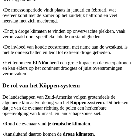
•
De moessonperiode vindt plaats in januari en februari, wat
overeenkomt met de zomer op het zuidelijk halfrond en veel
neerslag met zich meebrengt.
•
Er zijn droge klimaten te vinden op onverwachte plekken, vaak
veroorzaakt door specifieke lokale omstandigheden.
•
De invloed van koude zeestromen, met name aan de westkust, is
niet te onderschatten en leidt tot extreem droge gebieden.
•
Het fenomeen
El Niño
heeft een grote impact op de weerpatronen
en kan elders op het continent droogtes of juist overstromingen
veroorzaken.
De rol van het Köppen-systeem
De landschappen van Zuid-Amerika volgen grotendeels de
algemene klimaatverdeling van het
Köppen-systeem
. Dit betekent
dat je van de evenaar richting de polen een herkenbare
opeenvolging van klimaat- en landschapszones ziet:
•
Rond de evenaar vind je
tropische klimaten
.
•
Aansluitend daarop komen de
droge klimaten
.