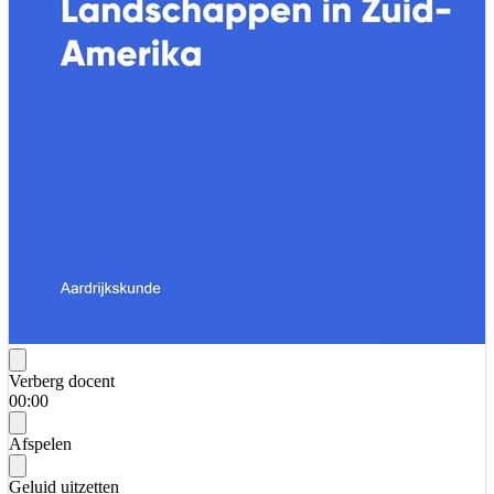
Verberg docent
00:00
Afspelen
Geluid uitzetten