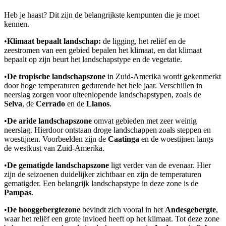
Heb je haast? Dit zijn de belangrijkste kernpunten die je moet
kennen.
•
Klimaat bepaalt landschap:
de ligging, het reliëf en de
zeestromen van een gebied bepalen het klimaat, en dat klimaat
bepaalt op zijn beurt het landschapstype en de vegetatie.
•
De tropische landschapszone
in Zuid-Amerika wordt gekenmerkt
door hoge temperaturen gedurende het hele jaar. Verschillen in
neerslag zorgen voor uiteenlopende landschapstypen, zoals de
Selva
, de
Cerrado
en de
Llanos
.
•
De aride landschapszone
omvat gebieden met zeer weinig
neerslag. Hierdoor ontstaan droge landschappen zoals steppen en
woestijnen. Voorbeelden zijn de
Caatinga
en de woestijnen langs
de westkust van Zuid-Amerika.
•
De gematigde landschapszone
ligt verder van de evenaar. Hier
zijn de seizoenen duidelijker zichtbaar en zijn de temperaturen
gematigder. Een belangrijk landschapstype in deze zone is de
Pampas
.
•
De hooggebergtezone
bevindt zich vooral in het
Andesgebergte
,
waar het reliëf een grote invloed heeft op het klimaat. Tot deze zone