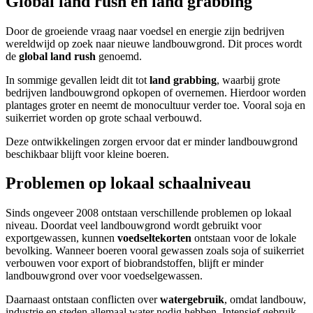
Global land rush en land grabbing
Door de groeiende vraag naar voedsel en energie zijn bedrijven
wereldwijd op zoek naar nieuwe landbouwgrond. Dit proces wordt
de
global land rush
genoemd.
In sommige gevallen leidt dit tot
land grabbing
, waarbij grote
bedrijven landbouwgrond opkopen of overnemen. Hierdoor worden
plantages groter en neemt de monocultuur verder toe. Vooral soja en
suikerriet worden op grote schaal verbouwd.
Deze ontwikkelingen zorgen ervoor dat er minder landbouwgrond
beschikbaar blijft voor kleine boeren.
Problemen op lokaal schaalniveau
Sinds ongeveer 2008 ontstaan verschillende problemen op lokaal
niveau. Doordat veel landbouwgrond wordt gebruikt voor
exportgewassen, kunnen
voedseltekorten
ontstaan voor de lokale
bevolking. Wanneer boeren vooral gewassen zoals soja of suikerriet
verbouwen voor export of biobrandstoffen, blijft er minder
landbouwgrond over voor voedselgewassen.
Daarnaast ontstaan conflicten over
watergebruik
, omdat landbouw,
industrie en steden allemaal water nodig hebben. Intensief gebruik