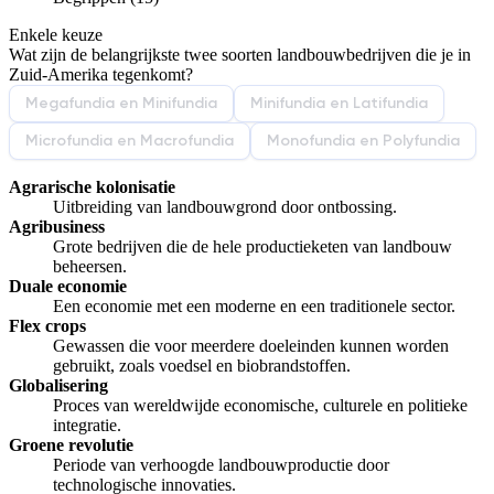
Enkele keuze
De uitleg gaat te langzaam
De uitleg gaat te snel
Wat zijn de belangrijkste twee soorten landbouwbedrijven die je in
Afspelen werkte niet
Iets anders
Zuid-Amerika tegenkomt?
Megafundia en Minifundia
Minifundia en Latifundia
Microfundia en Macrofundia
Monofundia en Polyfundia
Agrarische kolonisatie
Uitbreiding van landbouwgrond door ontbossing.
Agribusiness
Grote bedrijven die de hele productieketen van landbouw
beheersen.
Duale economie
Een economie met een moderne en een traditionele sector.
Flex crops
Gewassen die voor meerdere doeleinden kunnen worden
gebruikt, zoals voedsel en biobrandstoffen.
Globalisering
Proces van wereldwijde economische, culturele en politieke
integratie.
Groene revolutie
Periode van verhoogde landbouwproductie door
technologische innovaties.