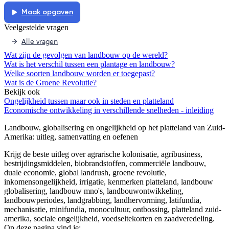
Maak opgaven
Veelgestelde vragen
Alle vragen
Wat zijn de gevolgen van landbouw op de wereld?
Wat is het verschil tussen een plantage en landbouw?
Welke soorten landbouw worden er toegepast?
Wat is de Groene Revolutie?
Bekijk ook
Ongelijkheid tussen maar ook in steden en platteland
Economische ontwikkeling in verschillende snelheden - inleiding
Landbouw, globalisering en ongelijkheid op het platteland van Zuid-
Amerika
: uitleg, samenvatting en oefenen
Krijg de beste uitleg over agrarische kolonisatie, agribusiness,
bestrijdingsmiddelen, biobrandstoffen, commerciële landbouw,
duale economie, global landrush, groene revolutie,
inkomensongelijkheid, irrigatie, kenmerken platteland, landbouw
globalisering, landbouw mno's, landbouwontwikkeling,
landbouwperiodes, landgrabbing, landhervorming, latifundia,
mechanisatie, minifundia, monocultuur, ontbossing, platteland zuid-
amerika, sociale ongelijkheid, voedseltekorten en zaadveredeling.
Op deze pagina vind je: