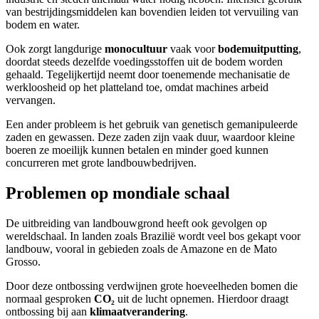
van bestrijdingsmiddelen kan bovendien leiden tot vervuiling van
bodem en water.
Ook zorgt langdurige
monocultuur
vaak voor
bodemuitputting
,
doordat steeds dezelfde voedingsstoffen uit de bodem worden
gehaald. Tegelijkertijd neemt door toenemende mechanisatie de
werkloosheid op het platteland toe, omdat machines arbeid
vervangen.
Een ander probleem is het gebruik van genetisch gemanipuleerde
zaden en gewassen. Deze zaden zijn vaak duur, waardoor kleine
boeren ze moeilijk kunnen betalen en minder goed kunnen
concurreren met grote landbouwbedrijven.
Problemen op mondiale schaal
De uitbreiding van landbouwgrond heeft ook gevolgen op
wereldschaal. In landen zoals Brazilië wordt veel bos gekapt voor
landbouw, vooral in gebieden zoals de Amazone en de Mato
Grosso.
Door deze ontbossing verdwijnen grote hoeveelheden bomen die
normaal gesproken
CO₂
uit de lucht opnemen. Hierdoor draagt
ontbossing bij aan
klimaatverandering
.