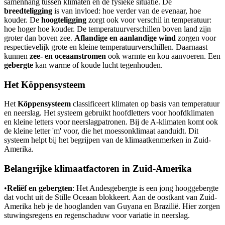
samenhang tussen klimaten en de fysieke situatie. De
breedteligging
is van invloed: hoe verder van de evenaar, hoe
kouder. De
hoogteligging
zorgt ook voor verschil in temperatuur:
hoe hoger hoe kouder. De temperatuurverschillen boven land zijn
groter dan boven zee.
Aflandige en aanlandige wind
zorgen voor
respectievelijk grote en kleine temperatuurverschillen. Daarnaast
kunnen
zee- en oceaanstromen
ook warmte en kou aanvoeren. Een
gebergte
kan warme of koude lucht tegenhouden.
Het Köppensysteem
Het
Köppensysteem
classificeert klimaten op basis van temperatuur
en neerslag. Het systeem gebruikt hoofdletters voor hoofdklimaten
en kleine letters voor neerslagpatronen. Bij de A-klimaten komt ook
de kleine letter 'm' voor, die het moessonklimaat aanduidt. Dit
systeem helpt bij het begrijpen van de klimaatkenmerken in Zuid-
Amerika.
Belangrijke klimaatfactoren in Zuid-Amerika
•
Reliëf en gebergten
: Het Andesgebergte is een jong hooggebergte
dat vocht uit de Stille Oceaan blokkeert. Aan de oostkant van Zuid-
Amerika heb je de hooglanden van Guyana en Brazilië. Hier zorgen
stuwingsregens en regenschaduw voor variatie in neerslag.