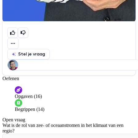
Stel je vraag
Oefenen
Help ons de video te verbeteren
De audio is slecht
De uitleg is onduidelijk
Opgaven (16)
Informatie is onjuist
Er mist informatie
Begrippen (14)
De docent is te langdradig
Open vraag
De uitleg gaat te langzaam
De uitleg gaat te snel
Wat is de rol van zee- of oceaanstromen in het klimaat van een
Afspelen werkte niet
Iets anders
regio?