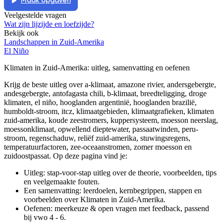
Maak opgaven
Veelgestelde vragen
Wat zijn lijzijde en loefzijde?
Bekijk ook
Landschappen in Zuid-Amerika
El Niño
Klimaten in Zuid-Amerika
: uitleg, samenvatting en oefenen
Krijg de beste uitleg over a-klimaat, amazone rivier, andersgebergte,
andesgebergte, antofagasta chili, b-klimaat, breedteligging, droge
klimaten, el niño, hooglanden argentinië, hooglanden brazilië,
humboldt-stroom, itcz, klimaatgebieden, klimaatgrafieken, klimaten
zuid-amerika, koude zeestromers, kuppersysteem, moesson neerslag,
moessonklimaat, opwellend dieptewater, passaatwinden, peru-
stroom, regenschaduw, reliëf zuid-amerika, stuwingsregens,
temperatuurfactoren, zee-oceaanstromen, zomer moesson en
zuidoostpassat.
Op deze pagina vind je:
Uitleg: stap-voor-stap uitleg over de theorie, voorbeelden, tips
en veelgemaakte fouten.
Een samenvatting: leerdoelen, kernbegrippen, stappen en
voorbeelden over
Klimaten in Zuid-Amerika
.
Oefenen: meerkeuze & open vragen met feedback, passend
bij
vwo 4 - 6
.