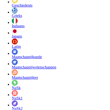
Geschiedenis
Grieks
Italiaans
Japans
Latijn
Maatschappij­kunde
Maatschappij­wetenschappen
Maatschappijleer
NaSk
NaSk1
NaSk2