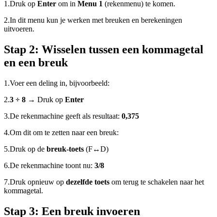
1.
Druk op
Enter
om in
Menu 1
(rekenmenu) te komen.
2.
In dit menu kun je werken met breuken en berekeningen
uitvoeren.
Stap 2:
Wisselen tussen een kommagetal
en een breuk
1.
Voer een deling in, bijvoorbeeld:
2.
3 ÷ 8
→ Druk op
Enter
3.
De rekenmachine geeft als resultaat:
0,375
4.
Om dit om te zetten naar een breuk:
5.
Druk op de
breuk-toets
(F↔D)
6.
De rekenmachine toont nu:
3/8
7.
Druk opnieuw op
dezelfde toets
om terug te schakelen naar het
kommagetal.
Stap 3:
Een breuk invoeren