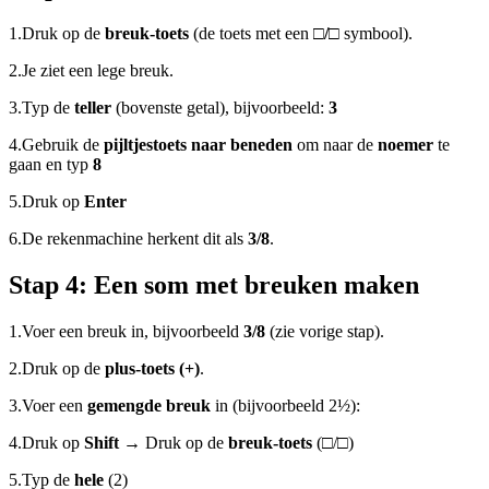
1.
Druk op de
breuk-toets
(de toets met een
□/□
symbool).
2.
Je ziet een lege breuk.
3.
Typ de
teller
(bovenste getal), bijvoorbeeld:
3
4.
Gebruik de
pijltjestoets naar beneden
om naar de
noemer
te
gaan en typ
8
5.
Druk op
Enter
6.
De rekenmachine herkent dit als
3/8
.
Stap 4: Een som met breuken maken
1.
Voer een breuk in, bijvoorbeeld
3/8
(zie vorige stap).
2.
Druk op de
plus-toets (+)
.
3.
Voer een
gemengde breuk
in (bijvoorbeeld 2½):
4.
Druk op
Shift
→ Druk op de
breuk-toets
(□/□)
5.
Typ de
hele
(2)