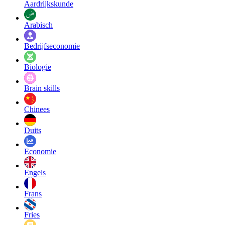
Aardrijkskunde
Arabisch
Bedrijfseconomie
Biologie
Brain skills
Chinees
Duits
Economie
Engels
Frans
Fries