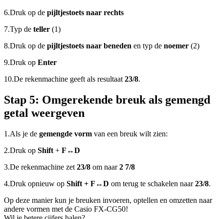
6.
Druk op de
pijltjestoets naar rechts
7.
Typ de
teller
(1)
8.
Druk op de
pijltjestoets naar beneden
en typ de
noemer
(2)
9.
Druk op
Enter
10.
De rekenmachine geeft als resultaat
23/8
.
Stap 5:
Omgerekende breuk als gemengd
getal weergeven
1.
Als je de
gemengde vorm
van een breuk wilt zien:
2.
Druk op
Shift
+
F↔D
3.
De rekenmachine zet
23/8
om naar
2 7/8
4.
Druk opnieuw op
Shift + F↔D
om terug te schakelen naar
23/8
.
Op deze manier kun je breuken invoeren, optellen en omzetten naar
andere vormen met de Casio FX-CG50!
Wil je betere cijfers halen?