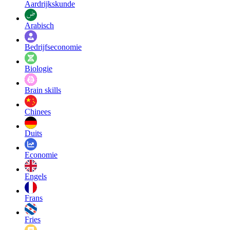
Aardrijkskunde
Arabisch
Bedrijfseconomie
Biologie
Brain skills
Chinees
Duits
Economie
Engels
Frans
Fries