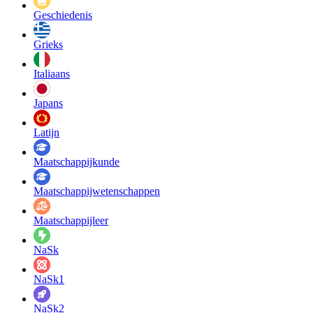
Geschiedenis
Grieks
Italiaans
Japans
Latijn
Maatschappij­kunde
Maatschappij­wetenschappen
Maatschappijleer
NaSk
NaSk1
NaSk2