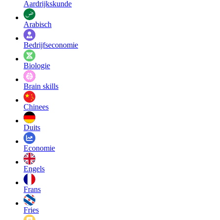
Aardrijkskunde
Arabisch
Bedrijfseconomie
Biologie
Brain skills
Chinees
Duits
Economie
Engels
Frans
Fries