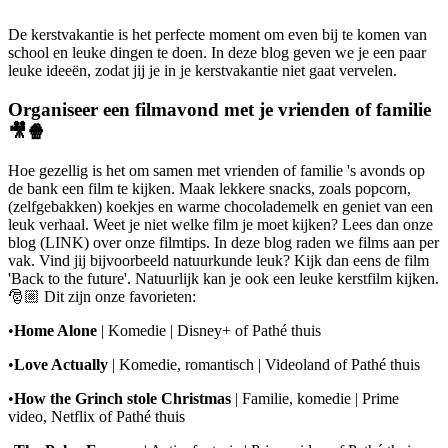
De kerstvakantie is het perfecte moment om even bij te komen van
school en leuke dingen te doen. In deze blog geven we je een paar
leuke ideeën, zodat jij je in je kerstvakantie niet gaat vervelen.
Organiseer een filmavond met je vrienden of familie
🎥🍿
Hoe gezellig is het om samen met vrienden of familie 's avonds op
de bank een film te kijken. Maak lekkere snacks, zoals popcorn,
(zelfgebakken) koekjes en warme chocolademelk en geniet van een
leuk verhaal. Weet je niet welke film je moet kijken? Lees dan onze
blog (LINK) over onze filmtips. In deze blog raden we films aan per
vak. Vind jij bijvoorbeeld natuurkunde leuk? Kijk dan eens de film
'Back to the future'. Natuurlijk kan je ook een leuke kerstfilm kijken.
🎅🏼 Dit zijn onze favorieten:
•
Home Alone
| Komedie | Disney+ of Pathé thuis
•
Love Actually
| Komedie, romantisch | Videoland of Pathé thuis
•
How the Grinch stole Christmas
| Familie, komedie | Prime
video, Netflix of Pathé thuis