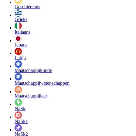
Geschiedenis
Grieks
Italiaans
Japans
Latijn
Maatschappij­kunde
Maatschappij­wetenschappen
Maatschappijleer
NaSk
NaSk1
NaSk2