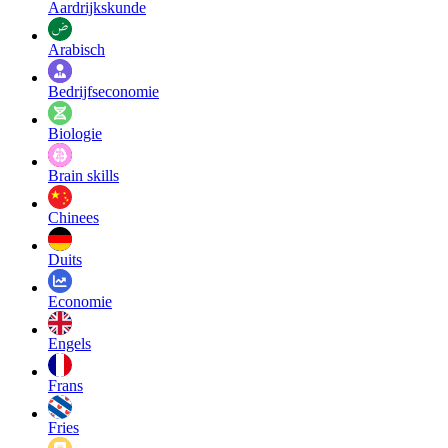
Aardrijkskunde
Arabisch
Bedrijfseconomie
Biologie
Brain skills
Chinees
Duits
Economie
Engels
Frans
Fries