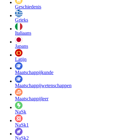
Geschiedenis
Grieks
Italiaans
Japans
Latijn
Maatschappij­kunde
Maatschappij­wetenschappen
Maatschappijleer
NaSk
NaSk1
NaSk2