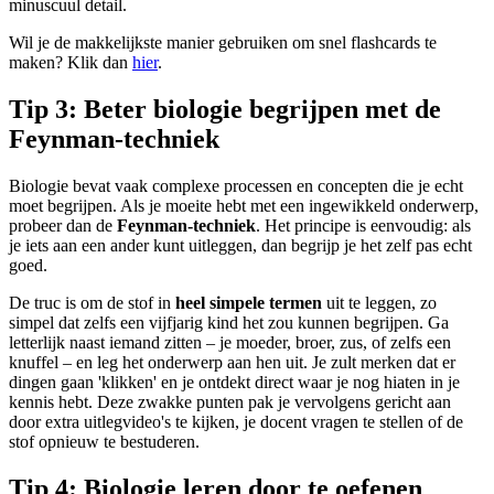
minuscuul detail.
Wil je de makkelijkste manier gebruiken om snel flashcards te
maken? Klik dan
hier
.
Tip 3: Beter biologie begrijpen met de
Feynman-techniek
Biologie bevat vaak complexe processen en concepten die je echt
moet begrijpen. Als je moeite hebt met een ingewikkeld onderwerp,
probeer dan de
Feynman-techniek
. Het principe is eenvoudig: als
je iets aan een ander kunt uitleggen, dan begrijp je het zelf pas echt
goed.
De truc is om de stof in
heel simpele termen
uit te leggen, zo
simpel dat zelfs een vijfjarig kind het zou kunnen begrijpen. Ga
letterlijk naast iemand zitten – je moeder, broer, zus, of zelfs een
knuffel – en leg het onderwerp aan hen uit. Je zult merken dat er
dingen gaan 'klikken' en je ontdekt direct waar je nog hiaten in je
kennis hebt. Deze zwakke punten pak je vervolgens gericht aan
door extra uitlegvideo's te kijken, je docent vragen te stellen of de
stof opnieuw te bestuderen.
Tip 4: Biologie leren door te oefenen