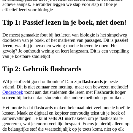
actieve aanpak. Hieronder leggen we stap voor stap uit hoe je
effectief leert voor biologie.
Tip 1: Passief lezen in je boek, niet doen!
De meest gemaakte fout bij het leren van biologie is het simpelweg
doorlezen van je boek, of het markeren van passages. Dit is
passief
leren
, waarbij je hersenen weinig moeite hoeven te doen. Het
gevolg? Je onthoudt weinig en leert langzaam. Dit is een verspilling
van je kostbare studietijd!
Tip 2: Gebruik flashcards
Wil je stof echt goed onthouden? Dan zijn
flashcards
je beste
vriend. Dit is niet zomaar een mening, maar een bewezen methode!
Onderzoek
toont aan dat studenten die leren met Flashcards hoger
scoren
bij toetsen dan studenten die andere methoden gebruiken.
Het mooie is dat flashcards maken helemaal niet veel moeite hoeft te
kosten. Maak ze digitaal en kopieer eenvoudig tekst uit je boek of
samenvattingen. Je kunt zelfs
AI
inschakelen om je flashcards te
genereren, wat je enorm veel tijd bespaart. Focus je hierbij alleen op
de belangrijke stof die waarschijnlijk op je toets komt, niet op elk