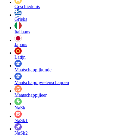
Geschiedenis
Grieks
Italiaans
Japans
Latijn
Maatschappij­kunde
Maatschappij­wetenschappen
Maatschappijleer
NaSk
NaSk1
NaSk2