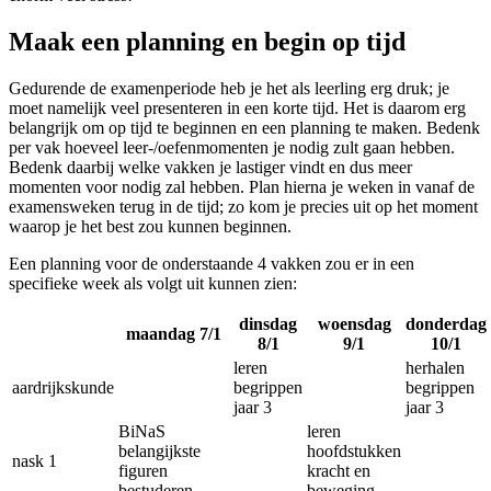
Maak een planning en begin op tijd
Gedurende de examenperiode heb je het als leerling erg druk; je
moet namelijk veel presenteren in een korte tijd. Het is daarom erg
belangrijk om op tijd te beginnen en een planning te maken. Bedenk
per vak hoeveel leer-/oefenmomenten je nodig zult gaan hebben.
Bedenk daarbij welke vakken je lastiger vindt en dus meer
momenten voor nodig zal hebben. Plan hierna je weken in vanaf de
examensweken terug in de tijd; zo kom je precies uit op het moment
waarop je het best zou kunnen beginnen.
Een planning voor de onderstaande 4 vakken zou er in een
specifieke week als volgt uit kunnen zien:
dinsdag
woensdag
donderdag
maandag 7/1
8/1
9/1
10/1
leren
herhalen
aardrijkskunde
begrippen
begrippen
jaar 3
jaar 3
BiNaS
leren
belangijkste
hoofdstukken
nask 1
figuren
kracht en
bestuderen
beweging