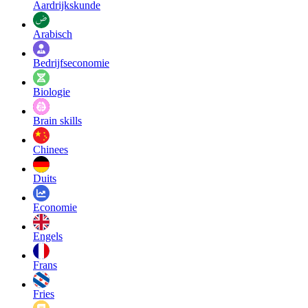
Aardrijkskunde
Arabisch
Bedrijfseconomie
Biologie
Brain skills
Chinees
Duits
Economie
Engels
Frans
Fries