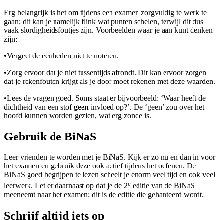
Erg belangrijk is het om tijdens een examen zorgvuldig te werk te
gaan; dit kan je namelijk flink wat punten schelen, terwijl dit dus
vaak slordigheidsfoutjes zijn. Voorbeelden waar je aan kunt denken
zijn:
•
Vergeet de eenheden niet te noteren.
•
Zorg ervoor dat je niet tussentijds afrondt. Dit kan ervoor zorgen
dat je rekenfouten krijgt als je door moet rekenen met deze waarden.
•
Lees de vragen goed. Soms staat er bijvoorbeeld: ‘Waar heeft de
dichtheid van een stof
geen
invloed op?’. De ‘geen’ zou over het
hoofd kunnen worden gezien, wat erg zonde is.
Gebruik de BiNaS
Leer vrienden te worden met je BiNaS. Kijk er zo nu en dan in voor
het examen en gebruik deze ook actief tijdens het oefenen. De
BiNaS goed begrijpen te lezen scheelt je enorm veel tijd en ook veel
e
leerwerk. Let er daarnaast op dat je de 2
editie van de BiNaS
meeneemt naar het examen; dit is de editie die gehanteerd wordt.
Schrijf altijd iets op