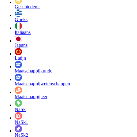
Geschiedenis
Grieks
Italiaans
Japans
Latijn
Maatschappij­kunde
Maatschappij­wetenschappen
Maatschappijleer
NaSk
NaSk1
NaSk2