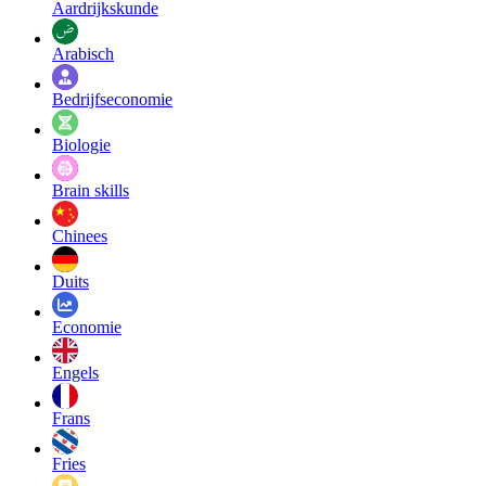
Aardrijkskunde
Arabisch
Bedrijfseconomie
Biologie
Brain skills
Chinees
Duits
Economie
Engels
Frans
Fries