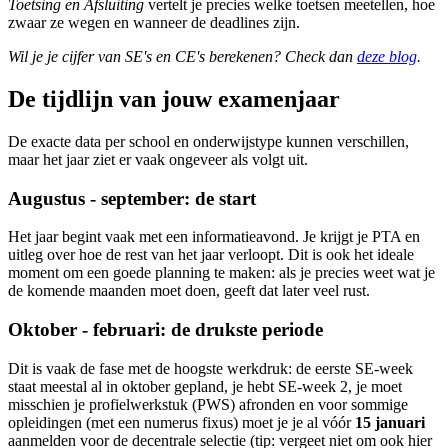
Toetsing en Afsluiting
vertelt je precies welke toetsen meetellen, hoe
zwaar ze wegen en wanneer de deadlines zijn.
Wil je je cijfer van SE's en CE's berekenen? Check dan
deze blog
.
De tijdlijn van jouw examenjaar
De exacte data per school en onderwijstype kunnen verschillen,
maar het jaar ziet er vaak ongeveer als volgt uit.
Augustus - september: de start
Het jaar begint vaak met een informatieavond. Je krijgt je PTA en
uitleg over hoe de rest van het jaar verloopt. Dit is ook het ideale
moment om een goede planning te maken: als je precies weet wat je
de komende maanden moet doen, geeft dat later veel rust.
Oktober - februari: de drukste periode
Dit is vaak de fase met de hoogste werkdruk: de eerste SE-week
staat meestal al in oktober gepland, je hebt SE-week 2, je moet
misschien je profielwerkstuk (PWS) afronden en voor sommige
opleidingen (met een numerus fixus) moet je je al vóór
15 januari
aanmelden voor de decentrale selectie (tip: vergeet niet om ook hier