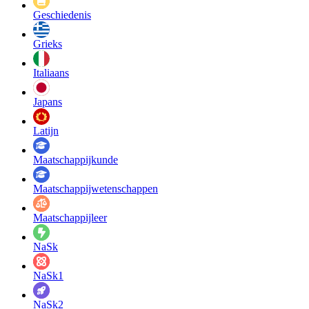
Geschiedenis
Grieks
Italiaans
Japans
Latijn
Maatschappij­kunde
Maatschappij­wetenschappen
Maatschappijleer
NaSk
NaSk1
NaSk2