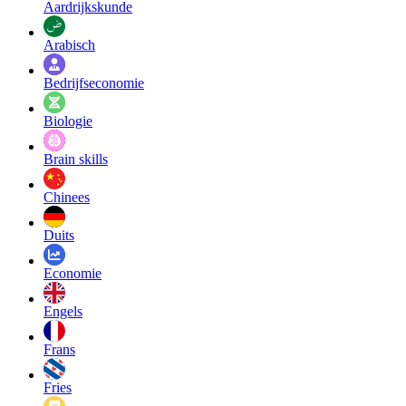
Aardrijkskunde
Arabisch
Bedrijfseconomie
Biologie
Brain skills
Chinees
Duits
Economie
Engels
Frans
Fries