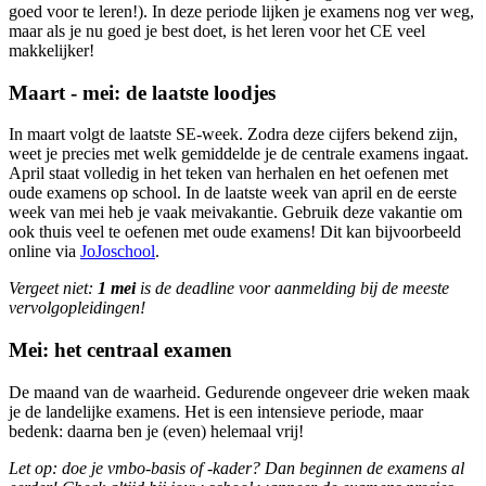
goed voor te leren!). In deze periode lijken je examens nog ver weg,
maar als je nu goed je best doet, is het leren voor het CE veel
makkelijker!
Maart - mei: de laatste loodjes
In maart volgt de laatste SE-week. Zodra deze cijfers bekend zijn,
weet je precies met welk gemiddelde je de centrale examens ingaat.
April staat volledig in het teken van herhalen en het oefenen met
oude examens op school. In de laatste week van april en de eerste
week van mei heb je vaak meivakantie. Gebruik deze vakantie om
ook thuis veel te oefenen met oude examens! Dit kan bijvoorbeeld
online via
JoJoschool
.
Vergeet niet:
1 mei
is de deadline voor aanmelding bij de meeste
vervolgopleidingen!
Mei: het centraal examen
De maand van de waarheid. Gedurende ongeveer drie weken maak
je de landelijke examens. Het is een intensieve periode, maar
bedenk: daarna ben je (even) helemaal vrij!
Let op: doe je vmbo-basis of -kader? Dan beginnen de examens al