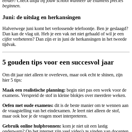
eerder! Check altijd bij jouw school wanneer de examens precies
beginnen.
Juni: de uitslag en herkansingen
Halverwege juni komt het verlossende telefoontje. Ben je geslaagd?
Dan kan de vlag uit. Heb je een vak net niet gehaald of wil je een
cijfer verbeteren? Dan zijn er in juni de herkansingen in het tweede
tijdvak.
5 gouden tips voor een succesvol jaar
Om dit jaar niet alleen te overleven, maar ook echt te shinen, zijn
hier 5 tips:
Maak een realistische planning:
begin niet pas een week voor de
examens. Verspreid de stof in kleine blokjes over meerdere weken.
Oefen met oude examens:
dit is de beste manier om te wennen aan
de vraagstelling van het eindexamen. Je leert niet alleen de stof,
maar ook hoe je de vragen moet interpreteren.
Gebruik online hulpbronnen:
kom je niet uit een lastig
onderwerp? Op het internet zijn veel video's te vinden van docenten