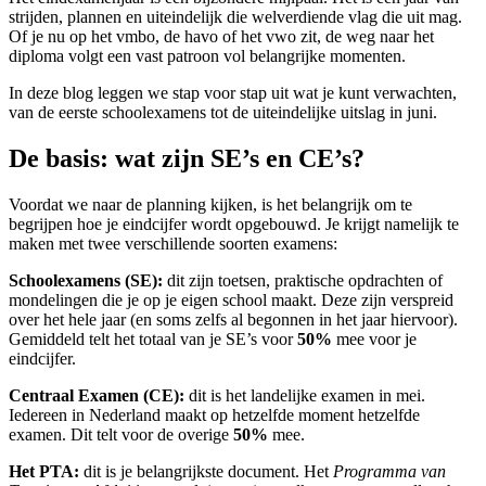
strijden, plannen en uiteindelijk die welverdiende vlag die uit mag.
Of je nu op het vmbo, de havo of het vwo zit, de weg naar het
diploma volgt een vast patroon vol belangrijke momenten.
In deze blog leggen we stap voor stap uit wat je kunt verwachten,
van de eerste schoolexamens tot de uiteindelijke uitslag in juni.
De basis: wat zijn SE’s en CE’s?
Voordat we naar de planning kijken, is het belangrijk om te
begrijpen hoe je eindcijfer wordt opgebouwd. Je krijgt namelijk te
maken met twee verschillende soorten examens:
Schoolexamens (SE):
dit zijn toetsen, praktische opdrachten of
mondelingen die je op je eigen school maakt. Deze zijn verspreid
over het hele jaar (en soms zelfs al begonnen in het jaar hiervoor).
Gemiddeld telt het totaal van je SE’s voor
50%
mee voor je
eindcijfer.
Centraal Examen (CE):
dit is het landelijke examen in mei.
Iedereen in Nederland maakt op hetzelfde moment hetzelfde
examen. Dit telt voor de overige
50%
mee.
Het PTA:
dit is je belangrijkste document. Het
Programma van