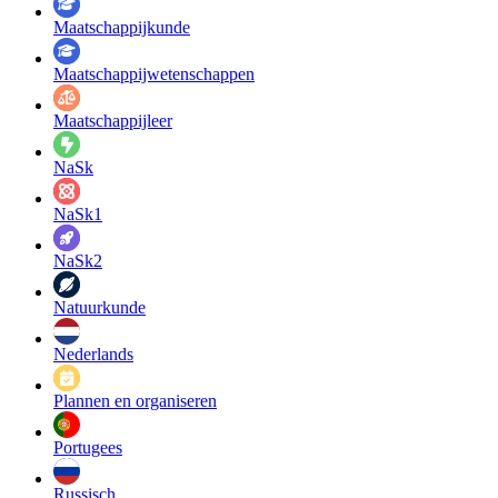
Maatschappij­kunde
Maatschappij­wetenschappen
Maatschappijleer
NaSk
NaSk1
NaSk2
Natuurkunde
Nederlands
Plannen en organiseren
Portugees
Russisch