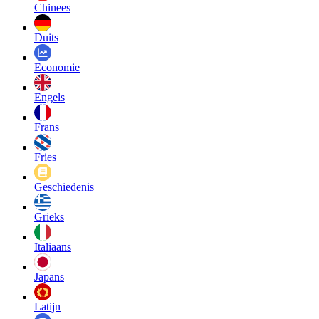
Chinees
Duits
Economie
Engels
Frans
Fries
Geschiedenis
Grieks
Italiaans
Japans
Latijn