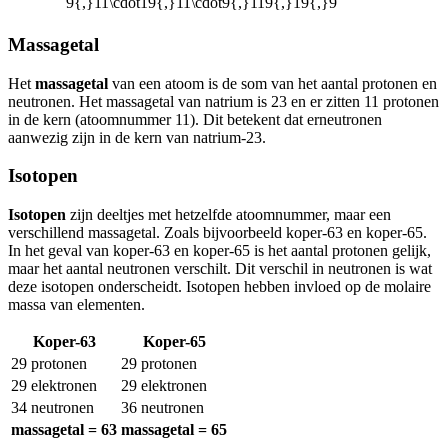
9{,}11\cdot19{,}11\cdot9{,}119{,}19{,}9
Massagetal
Het
massagetal
van een atoom is de som van het aantal protonen en
neutronen. Het massagetal van natrium is 23 en er zitten 11 protonen
in de kern (atoomnummer 11). Dit betekent dat er
neutronen
aanwezig zijn in de kern van natrium-23.
Isotopen
Isotopen
zijn deeltjes met hetzelfde atoomnummer, maar een
verschillend massagetal. Zoals bijvoorbeeld koper-63 en koper-65.
In het geval van koper-63 en koper-65 is het aantal protonen gelijk,
maar het aantal neutronen verschilt. Dit verschil in neutronen is wat
deze isotopen onderscheidt. Isotopen hebben invloed op de molaire
massa van elementen.
Koper-63
Koper-65
29 protonen
29 protonen
29 elektronen
29 elektronen
34 neutronen
36 neutronen
massagetal = 63
massagetal = 65