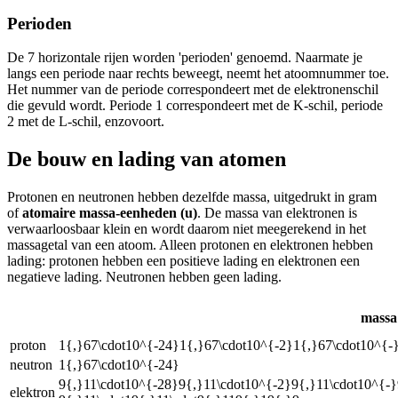
Perioden
De 7 horizontale rijen worden 'perioden' genoemd. Naarmate je
langs een periode naar rechts beweegt, neemt het atoomnummer toe.
Het nummer van de periode correspondeert met de elektronenschil
die gevuld wordt. Periode 1 correspondeert met de K-schil, periode
2 met de L-schil, enzovoort.
De bouw en lading van atomen
Protonen en neutronen hebben dezelfde massa, uitgedrukt in gram
of
atomaire massa-eenheden (u)
. De massa van elektronen is
verwaarloosbaar klein en wordt daarom niet meegerekend in het
massagetal van een atoom. Alleen protonen en elektronen hebben
lading: protonen hebben een positieve lading en elektronen een
negatieve lading. Neutronen hebben geen lading.
massa 
proton
1{,}67\cdot10^{-24}1{,}67\cdot10^{-2}1{,}67\cdot10^{-
neutron
1{,}67\cdot10^{-24}
9{,}11\cdot10^{-28}9{,}11\cdot10^{-2}9{,}11\cdot10^{-}
elektron