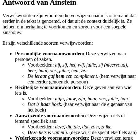
Antwoord van Ainstein
Verwijswoorden zijn woorden die verwijzen naar iets of iemand dat
eerder in de tekst is genoemd, of dat uit de context duidelijk is. Ze
helpen om herhaling te voorkomen en zorgen voor een soepele
zinsbouw.
Er zijn verschillende soorten verwijswoorden:
Persoonlijke voornaamwoorden:
Deze verwijzen naar
personen of zaken.
Voorbeelden:
hij, zij, het, wij, jullie, zij (meervoud),
hem, haar, ons, jullie, hen, ze.
De leraar gaf
hem
een compliment.
(hem verwijst naar
een eerder genoemde persoon)
Bezittelijke voornaamwoorden:
Deze geven aan van wie
iets is.
Voorbeelden:
mijn, jouw, zijn, haar, ons, jullie, hun.
Dat is
haar
boek.
(haar verwijst naar de eigenaar van
het boek)
Aanwijzende voornaamwoorden:
Deze wijzen iets of
iemand specifiek aan.
Voorbeelden:
deze, dit, die, dat, zo'n, zulke.
Deze
fiets is van mij.
(deze wijst de specifieke fiets aan)
Wederkerende voornaamwoorden:
Deze verwijzen terug