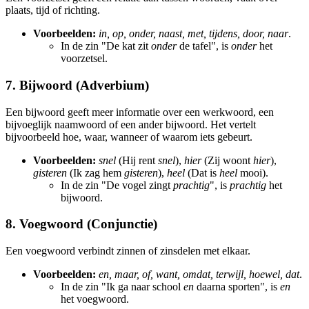
plaats, tijd of richting.
Voorbeelden:
in, op, onder, naast, met, tijdens, door, naar
.
In de zin "De kat zit
onder
de tafel", is
onder
het
voorzetsel.
7. Bijwoord (Adverbium)
Een bijwoord geeft meer informatie over een werkwoord, een
bijvoeglijk naamwoord of een ander bijwoord. Het vertelt
bijvoorbeeld hoe, waar, wanneer of waarom iets gebeurt.
Voorbeelden:
snel
(Hij rent
snel
),
hier
(Zij woont
hier
),
gisteren
(Ik zag hem
gisteren
),
heel
(Dat is
heel
mooi).
In de zin "De vogel zingt
prachtig
", is
prachtig
het
bijwoord.
8. Voegwoord (Conjunctie)
Een voegwoord verbindt zinnen of zinsdelen met elkaar.
Voorbeelden:
en, maar, of, want, omdat, terwijl, hoewel, dat
.
In de zin "Ik ga naar school
en
daarna sporten", is
en
het voegwoord.