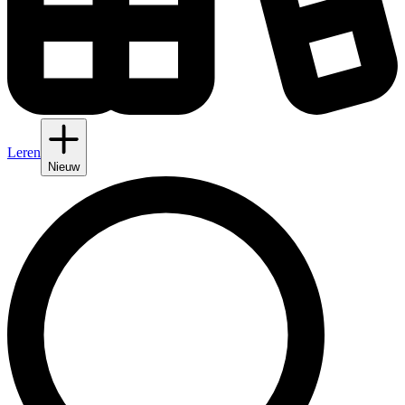
Leren
Nieuw