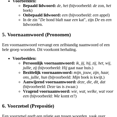
Voorbeelden:
Bepaald lidwoord:
de
,
het
(bijvoorbeeld:
de
zon,
het
boek)
Onbepaald lidwoord:
een
(bijvoorbeeld:
een
appel)
In de zin "
De
hond blaft naar
een
kat", zijn
De
en
een
lidwoorden.
5. Voornaamwoord (Pronomen)
Een voornaamwoord vervangt een zelfstandig naamwoord of een
hele groep woorden. Dit voorkomt herhaling.
Voorbeelden:
Persoonlijk voornaamwoord:
ik, jij, hij, zij, het, wij,
jullie, zij
(bijvoorbeeld:
Hij
gaat naar huis.)
Bezittelijk voornaamwoord:
mijn, jouw, zijn, haar,
ons, jullie, hun
(bijvoorbeeld:
Mijn
boek is kwijt.)
Aanwijzend voornaamwoord:
deze, die, dit, dat
(bijvoorbeeld:
Deze
tas is zwaar.)
Vragend voornaamwoord:
wie, wat, welke, wat voor
een
(bijvoorbeeld:
Wie
komt er?)
6. Voorzetsel (Prepositie)
Een voorzetsel geeft een relatie aan tussen woorden, vaak over