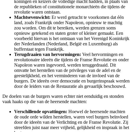
koningen en keizers de volledige macht hadden, in plaats van
de republieken of constitutionele monarchieën die tijdens de
revolutie waren ontstaan.
Machtsevenwicht:
Er werd getracht te voorkomen dat één
land, zoals Frankrijk onder Napoleon, opnieuw te machtig
zou worden. Om dit te bereiken, werden grenzen soms
opnieuw getekend en staten groter of kleiner gemaakt. Een
voorbeeld hiervan is het ontstaan van het Verenigd Koninkrijk
der Nederlanden (Nederland, België en Luxemburg) als
bufferstaat tegen Frankrijk.
Terugdraaien van hervormingen:
Veel hervormingen en
revolutionaire ideeën die tijdens de Franse Revolutie en onder
Napoleon waren ingevoerd, werden teruggedraaid. Dit
omvatte het herstellen van de privileges van de adel en de
geestelijkheid, en het verminderen van de invloed van de
burgers. De ideeën over democratie en burgerinspraak werden
door de leiders van de Restauratie als gevaarlijk beschouwd.
De doelen van de burgers waren echter niet eenduidig en stonden
vaak haaks op die van de heersende machten:
Verschillende opvattingen:
Hoewel de heersende machten
de oude orde wilden herstellen, waren veel burgers beïnvloed
door de ideeën van de Verlichting en de Franse Revolutie. Zij
streefden juist naar meer vrijheid, gelijkheid en inspraak in het