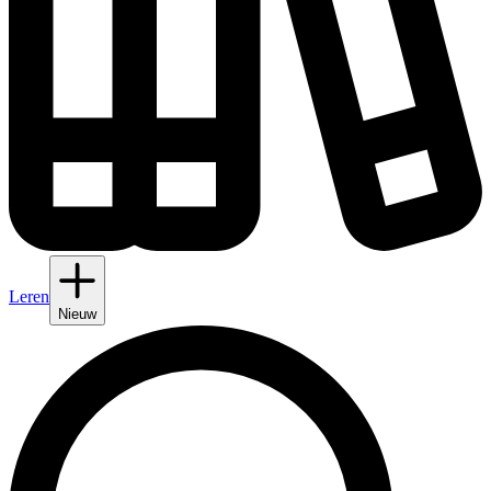
Leren
Nieuw