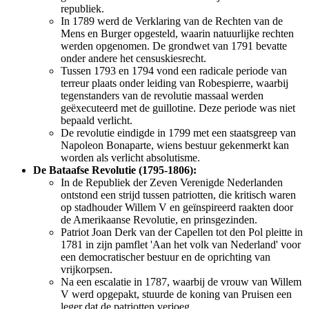
republiek.
In 1789 werd de Verklaring van de Rechten van de
Mens en Burger opgesteld, waarin natuurlijke rechten
werden opgenomen. De grondwet van 1791 bevatte
onder andere het censuskiesrecht.
Tussen 1793 en 1794 vond een radicale periode van
terreur plaats onder leiding van Robespierre, waarbij
tegenstanders van de revolutie massaal werden
geëxecuteerd met de guillotine. Deze periode was niet
bepaald verlicht.
De revolutie eindigde in 1799 met een staatsgreep van
Napoleon Bonaparte, wiens bestuur gekenmerkt kan
worden als verlicht absolutisme.
De Bataafse Revolutie (1795-1806):
In de Republiek der Zeven Verenigde Nederlanden
ontstond een strijd tussen patriotten, die kritisch waren
op stadhouder Willem V en geïnspireerd raakten door
de Amerikaanse Revolutie, en prinsgezinden.
Patriot Joan Derk van der Capellen tot den Pol pleitte in
1781 in zijn pamflet 'Aan het volk van Nederland' voor
een democratischer bestuur en de oprichting van
vrijkorpsen.
Na een escalatie in 1787, waarbij de vrouw van Willem
V werd opgepakt, stuurde de koning van Pruisen een
leger dat de patriotten verjoeg.