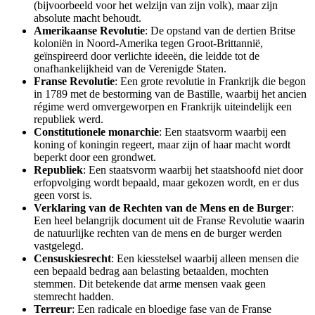
(bijvoorbeeld voor het welzijn van zijn volk), maar zijn
absolute macht behoudt.
Amerikaanse Revolutie
: De opstand van de dertien Britse
koloniën in Noord-Amerika tegen Groot-Brittannië,
geïnspireerd door verlichte ideeën, die leidde tot de
onafhankelijkheid van de Verenigde Staten.
Franse Revolutie
: Een grote revolutie in Frankrijk die begon
in 1789 met de bestorming van de Bastille, waarbij het ancien
régime werd omvergeworpen en Frankrijk uiteindelijk een
republiek werd.
Constitutionele monarchie
: Een staatsvorm waarbij een
koning of koningin regeert, maar zijn of haar macht wordt
beperkt door een grondwet.
Republiek
: Een staatsvorm waarbij het staatshoofd niet door
erfopvolging wordt bepaald, maar gekozen wordt, en er dus
geen vorst is.
Verklaring van de Rechten van de Mens en de Burger
:
Een heel belangrijk document uit de Franse Revolutie waarin
de natuurlijke rechten van de mens en de burger werden
vastgelegd.
Censuskiesrecht
: Een kiesstelsel waarbij alleen mensen die
een bepaald bedrag aan belasting betaalden, mochten
stemmen. Dit betekende dat arme mensen vaak geen
stemrecht hadden.
Terreur
: Een radicale en bloedige fase van de Franse