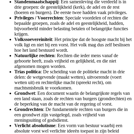
Standenmaatschappij
: Een samenleving die verdeeld is in
drie groepen: de geestelijkheid (kerk), de adel en de rest
(boeren en burgers). De eerste twee hadden vaak privileges.
Privileges / Voorrechten
: Speciale voordelen of rechten die
bepaalde groepen, zoals de adel en geestelijkheid, hadden,
bijvoorbeeld minder belasting betalen of belangrijke functies
krijgen.
Volkssoevereiniteit
: Het principe dat de hoogste macht bij het
volk ligt en niet bij een vorst. Het volk mag dus zelf beslissen
hoe het land bestuurd wordt.
Natuurlijke rechten
: Rechten die ieder mens vanaf de
geboorte heeft, zoals vrijheid en gelijkheid, en die niet
afgenomen mogen worden.
Trias politica
: De scheiding van de politieke macht in drie
delen: de wetgevende (maakt wetten), uitvoerende (voert
wetten uit) en rechterlijke macht (spreekt recht), om
machtsmisbruik te voorkomen.
Grondwet
: Een document waarin de belangrijkste regels van
een land staan, zoals de rechten van burgers (grondrechten) en
de beperking van de macht van de regering of vorst.
Grondrechten
: De fundamentele rechten van burgers die in
een grondwet zijn vastgelegd, zoals vrijheid van
meningsuiting of godsdienst.
Verlicht absolutisme
: Een vorm van bestuur waarbij een
absolute vorst wel verlichte ideeën toepast in zijn beleid