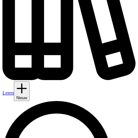
Leren
Nieuw