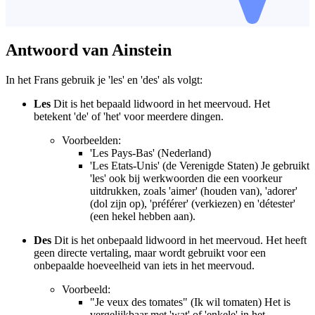
Antwoord van Ainstein
In het Frans gebruik je 'les' en 'des' als volgt:
Les
Dit is het bepaald lidwoord in het meervoud. Het
betekent 'de' of 'het' voor meerdere dingen.
Voorbeelden:
'Les Pays-Bas' (Nederland)
'Les Etats-Unis' (de Verenigde Staten) Je gebruikt
'les' ook bij werkwoorden die een voorkeur
uitdrukken, zoals 'aimer' (houden van), 'adorer'
(dol zijn op), 'préférer' (verkiezen) en 'détester'
(een hekel hebben aan).
Des
Dit is het onbepaald lidwoord in het meervoud. Het heeft
geen directe vertaling, maar wordt gebruikt voor een
onbepaalde hoeveelheid van iets in het meervoud.
Voorbeeld:
"Je veux des tomates" (Ik wil tomaten) Het is
vergelijkbaar met 'wat' of 'enkele' in het