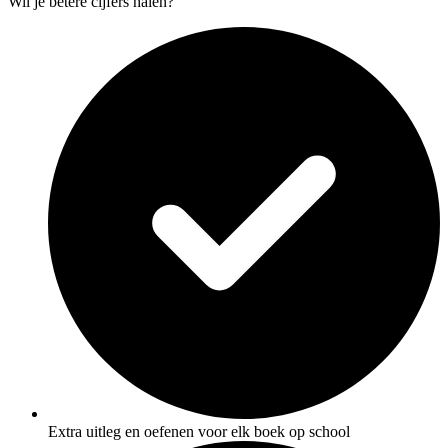
Wil je betere cijfers halen?
Extra uitleg en oefenen voor elk boek op school