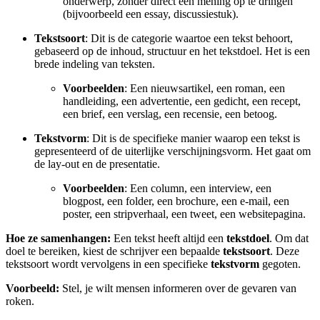
onderwerp, zonder direct een mening op te dringen
(bijvoorbeeld een essay, discussiestuk).
Tekstsoort
: Dit is de categorie waartoe een tekst behoort,
gebaseerd op de inhoud, structuur en het tekstdoel. Het is een
brede indeling van teksten.
Voorbeelden
: Een nieuwsartikel, een roman, een
handleiding, een advertentie, een gedicht, een recept,
een brief, een verslag, een recensie, een betoog.
Tekstvorm
: Dit is de specifieke manier waarop een tekst is
gepresenteerd of de uiterlijke verschijningsvorm. Het gaat om
de lay-out en de presentatie.
Voorbeelden
: Een column, een interview, een
blogpost, een folder, een brochure, een e-mail, een
poster, een stripverhaal, een tweet, een websitepagina.
Hoe ze samenhangen:
Een tekst heeft altijd een
tekstdoel
. Om dat
doel te bereiken, kiest de schrijver een bepaalde
tekstsoort
. Deze
tekstsoort wordt vervolgens in een specifieke
tekstvorm
gegoten.
Voorbeeld:
Stel, je wilt mensen informeren over de gevaren van
roken.