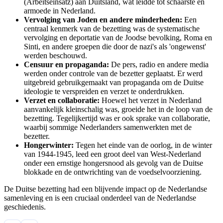
(Arbeitseinsatz) aan Duitsland, wat leidde tot schaarste en
armoede in Nederland.
Vervolging van Joden en andere minderheden:
Een
centraal kenmerk van de bezetting was de systematische
vervolging en deportatie van de Joodse bevolking, Roma en
Sinti, en andere groepen die door de nazi's als 'ongewenst'
werden beschouwd.
Censuur en propaganda:
De pers, radio en andere media
werden onder controle van de bezetter geplaatst. Er werd
uitgebreid gebruikgemaakt van propaganda om de Duitse
ideologie te verspreiden en verzet te onderdrukken.
Verzet en collaboratie:
Hoewel het verzet in Nederland
aanvankelijk kleinschalig was, groeide het in de loop van de
bezetting. Tegelijkertijd was er ook sprake van collaboratie,
waarbij sommige Nederlanders samenwerkten met de
bezetter.
Hongerwinter:
Tegen het einde van de oorlog, in de winter
van 1944-1945, leed een groot deel van West-Nederland
onder een ernstige hongersnood als gevolg van de Duitse
blokkade en de ontwrichting van de voedselvoorziening.
De Duitse bezetting had een blijvende impact op de Nederlandse
samenleving en is een cruciaal onderdeel van de Nederlandse
geschiedenis.