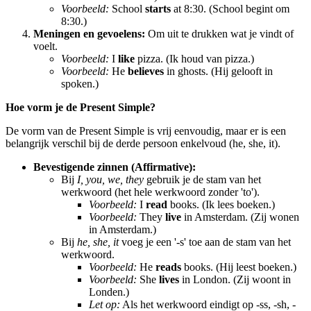
Voorbeeld:
School
starts
at 8:30. (School begint om
8:30.)
Meningen en gevoelens:
Om uit te drukken wat je vindt of
voelt.
Voorbeeld:
I
like
pizza. (Ik houd van pizza.)
Voorbeeld:
He
believes
in ghosts. (Hij gelooft in
spoken.)
Hoe vorm je de Present Simple?
De vorm van de Present Simple is vrij eenvoudig, maar er is een
belangrijk verschil bij de derde persoon enkelvoud (he, she, it).
Bevestigende zinnen (Affirmative):
Bij
I, you, we, they
gebruik je de stam van het
werkwoord (het hele werkwoord zonder 'to').
Voorbeeld:
I
read
books. (Ik lees boeken.)
Voorbeeld:
They
live
in Amsterdam. (Zij wonen
in Amsterdam.)
Bij
he, she, it
voeg je een '-s' toe aan de stam van het
werkwoord.
Voorbeeld:
He
reads
books. (Hij leest boeken.)
Voorbeeld:
She
lives
in London. (Zij woont in
Londen.)
Let op:
Als het werkwoord eindigt op -ss, -sh, -