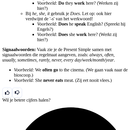
Voorbeeld:
Do
they
work
here? (Werken zij
hier?)
Bij
he, she, it
gebruik je
Does
. Let op: ook hier
verdwijnt de '-s' van het werkwoord!
Voorbeeld:
Does
he
speak
English? (Spreekt hij
Engels?)
Voorbeeld:
Does
she
work
here? (Werkt zij
hier?)
Signaalwoorden:
Vaak zie je de Present Simple samen met
signaalwoorden die regelmaat aangeven, zoals:
always, often,
usually, sometimes, rarely, never, every day/week/month/year
.
Voorbeeld:
We
often go
to the cinema. (We gaan vaak naar de
bioscoop.)
Voorbeeld:
She
never eats
meat. (Zij eet nooit vlees.)
Wil je betere cijfers halen?