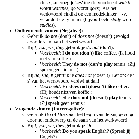
ch, -x, -o, voeg je '-es' toe (bijvoorbeeld
watch
wordt
watches
,
go
wordt
goes
). Als het
werkwoord eindigt op een medeklinker + -y,
verandert de -y in -ies (bijvoorbeeld
study
wordt
studies
).
Ontkennende zinnen (Negative):
Gebruik
do not
(don't) of
does not
(doesn't) gevolgd
door de stam van het werkwoord.
Bij
I, you, we, they
gebruik je
do not
(don't).
Voorbeeld:
I
do not (don't) like
coffee. (Ik houd
niet van koffie.)
Voorbeeld:
They
do not (don't) play
tennis. (Zij
spelen geen tennis.)
Bij
he, she, it
gebruik je
does not
(doesn't). Let op: de '-
s' van het werkwoord verdwijnt dan!
Voorbeeld:
He
does not (doesn't) like
coffee.
(Hij houdt niet van koffie.)
Voorbeeld:
She
does not (doesn't) play
tennis.
(Zij speelt geen tennis.)
Vragende zinnen (Interrogative):
Gebruik
Do
of
Does
aan het begin van de zin, gevolgd
door het onderwerp en de stam van het werkwoord.
Bij
I, you, we, they
gebruik je
Do
.
Voorbeeld:
Do
you
speak
English? (Spreek jij
Engels?)