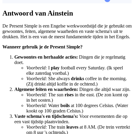
Antwoord van Ainstein
De Present Simple is een Engelse werkwoordstijd die je gebruikt om
gewoontes, feiten, algemene waarheden en vaste schema's uit te
drukken. Het is een van de meest fundamentele tijden in het Engels.
Wanneer gebruik je de Present Simple?
Gewoontes en herhaalde acties:
Dingen die je regelmatig
doet.
Voorbeeld:
I
play
football every Saturday. (Ik speel
elke zaterdag voetbal.)
Voorbeeld:
She always
drinks
coffee in the morning.
(Zij drinkt altijd koffie in de ochtend.)
Algemene feiten en waarheden:
Dingen die altijd waar zijn.
Voorbeeld:
The sun
rises
in the east. (De zon komt op
in het oosten.)
Voorbeeld:
Water
boils
at 100 degrees Celsius. (Water
kookt op 100 graden Celsius.)
Vaste schema's en tijdschema's:
Voor evenementen die op
een vast tijdstip plaatsvinden.
Voorbeeld:
The train
leaves
at 8 AM. (De trein vertrekt
om 8 uur 's ochtends.)