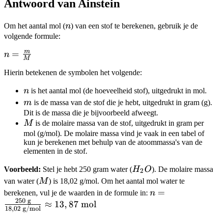
Antwoord van Ainstein
n
Om het aantal mol (
n
) van een stof te berekenen, gebruik je de
volgende formule:
m
n =
=
n
M
\frac{m}
Hierin betekenen de symbolen het volgende:
{M}
n
n
is het aantal mol (de hoeveelheid stof), uitgedrukt in mol.
m
m
is de massa van de stof die je hebt, uitgedrukt in gram (g).
Dit is de massa die je bijvoorbeeld afweegt.
M
M
is de molaire massa van de stof, uitgedrukt in gram per
mol (g/mol). De molaire massa vind je vaak in een tabel of
kun je berekenen met behulp van de atoommassa's van de
elementen in de stof.
H_2O
Voorbeeld:
Stel je hebt 250 gram water (
H
O
). De molaire massa
2
M
van water (
M
) is 18,02 g/mol. Om het aantal mol water te
n =
=
berekenen, vul je de waarden in de formule in:
n
250
g
\frac{250
≈
13
,
87
mol
18
,
02
g/mol
\text{