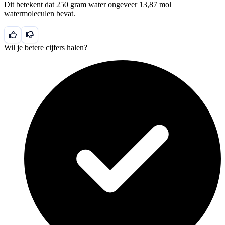
Dit betekent dat 250 gram water ongeveer 13,87 mol
g}}
watermoleculen bevat.
{18,02
\text{
g/mol}}
Wil je betere cijfers halen?
\approx
13,87
\text{
mol}