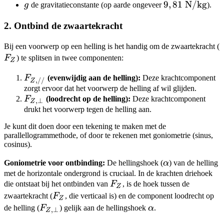
g
9,81
9
,
81
N/kg
g
de gravitatieconstante (op aarde ongeveer
).
\text{
2. Ontbind de zwaartekracht
N/kg}
Bij een voorwerp op een helling is het handig om de zwaartekracht (
F
) te splitsen in twee componenten:
Z
F_{Z,//}
F
(evenwijdig aan de helling):
Deze krachtcomponent
,
//
Z
zorgt ervoor dat het voorwerp de helling af wil glijden.
F_{Z,\perp}
F
(loodrecht op de helling):
Deze krachtcomponent
,
⊥
Z
drukt het voorwerp tegen de helling aan.
Je kunt dit doen door een tekening te maken met de
parallellogrammethode, of door te rekenen met goniometrie (sinus,
cosinus).
\alpha
Goniometrie voor ontbinding:
De hellingshoek (
α
) van de helling
met de horizontale ondergrond is cruciaal. In de krachten driehoek
F_Z
die ontstaat bij het ontbinden van
F
, is de hoek tussen de
Z
F_Z
zwaartekracht (
F
, die verticaal is) en de component loodrecht op
Z
F_{Z,\perp}
\alpha
de helling (
F
) gelijk aan de hellingshoek
α
.
,
⊥
Z