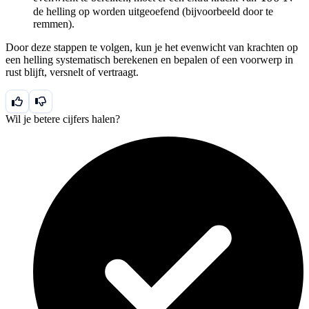
F_{trekkracht})
de helling op worden uitgeoefend (bijvoorbeeld door te
N}
\text{
remmen).
= 1700 \text{
N}
N} - 1300
Door deze stappen te volgen, kun je het evenwicht van krachten op
\text{ N} =
een helling systematisch berekenen en bepalen of een voorwerp in
rust blijft, versnelt of vertraagt.
400 \text{ N}
Wil je betere cijfers halen?