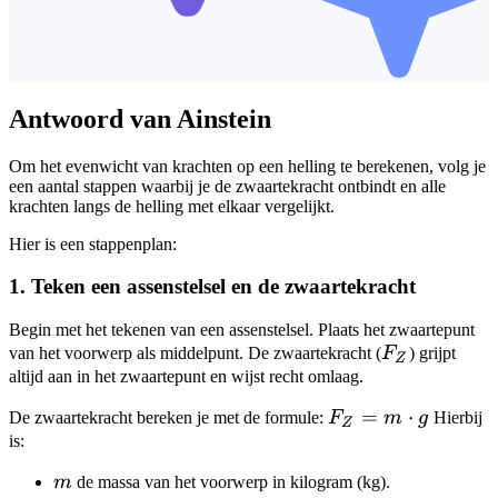
Antwoord van Ainstein
Om het evenwicht van krachten op een helling te berekenen, volg je
een aantal stappen waarbij je de zwaartekracht ontbindt en alle
krachten langs de helling met elkaar vergelijkt.
Hier is een stappenplan:
1. Teken een assenstelsel en de zwaartekracht
Begin met het tekenen van een assenstelsel. Plaats het zwaartepunt
F_Z
van het voorwerp als middelpunt. De zwaartekracht (
F
) grijpt
Z
altijd aan in het zwaartepunt en wijst recht omlaag.
F_Z
=
⋅
De zwaartekracht bereken je met de formule:
F
m
g
Hierbij
Z
= m
is:
\cdot
m
m
de massa van het voorwerp in kilogram (kg).
g