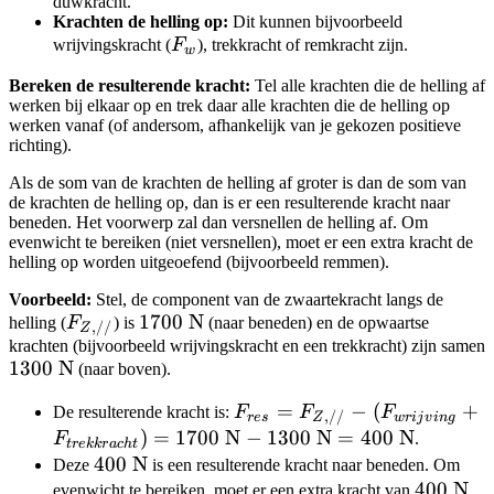
duwkracht.
Krachten de helling op:
Dit kunnen bijvoorbeeld
F_w
wrijvingskracht (
F
), trekkracht of remkracht zijn.
w
Bereken de resulterende kracht:
Tel alle krachten die de helling af
werken bij elkaar op en trek daar alle krachten die de helling op
werken vanaf (of andersom, afhankelijk van je gekozen positieve
richting).
Als de som van de krachten de helling af groter is dan de som van
de krachten de helling op, dan is er een resulterende kracht naar
beneden. Het voorwerp zal dan versnellen de helling af. Om
evenwicht te bereiken (niet versnellen), moet er een extra kracht de
helling op worden uitgeoefend (bijvoorbeeld remmen).
Voorbeeld:
Stel, de component van de zwaartekracht langs de
F_{Z,//}
1700
1700
N
helling (
F
) is
(naar beneden) en de opwaartse
,
//
Z
\text{
krachten (bijvoorbeeld wrijvingskracht en een trekkracht) zijn samen
1300
1300
N
(naar boven).
N}
\text{
F_{res} =
=
−
(
+
De resulterende kracht is:
F
F
F
N}
,
//
res
w
r
ij
v
in
g
Z
F_{Z,//} -
)
=
1700
N
−
1300
N
=
400
N
F
.
t
re
kk
r
a
c
h
t
(F_{wrijving}
400
400
N
Deze
is een resulterende kracht naar beneden. Om
+
\text{
400
400
N
evenwicht te bereiken, moet er een extra kracht van