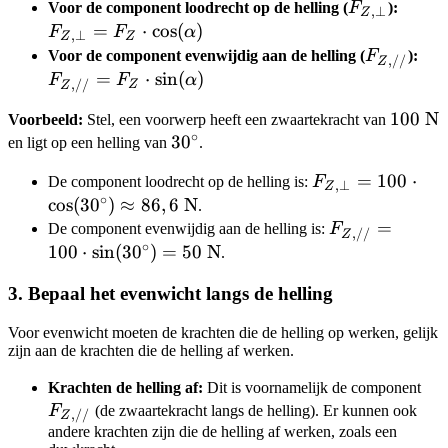
F_{Z,\perp
F_{Z,
Voor de component loodrecht op de helling (
F
):
,
⊥
Z
= F_Z
=
⋅
cos
(
)
F
F
α
,
⊥
Z
Z
\cos(
F_{Z,//}
F_{
Voor de component evenwijdig aan de helling (
F
):
,
//
Z
F_Z
=
⋅
sin
(
)
F
F
α
,
//
Z
Z
\si
100
100
N
Voorbeeld:
Stel, een voorwerp heeft een zwaartekracht van
∘
30^\circ
3
0
\text{
en ligt op een helling van
.
N}
F_{Z,\perp}
=
100
⋅
De component loodrecht op de helling is:
F
,
⊥
Z
∘
= 100 \cdot
cos
(
3
0
)
≈
86
,
6
N
.
\cos(30^\circ)
F_{Z,//} =
=
De component evenwijdig aan de helling is:
F
,
//
Z
∘
\approx 86,6
100 \cdot
100
⋅
sin
(
3
0
)
=
50
N
.
\text{ N}
\sin(30^\circ)
3. Bepaal het evenwicht langs de helling
= 50 \text{
N}
Voor evenwicht moeten de krachten die de helling op werken, gelijk
zijn aan de krachten die de helling af werken.
F_
Krachten de helling af:
Dit is voornamelijk de component
F
(de zwaartekracht langs de helling). Er kunnen ook
,
//
Z
andere krachten zijn die de helling af werken, zoals een