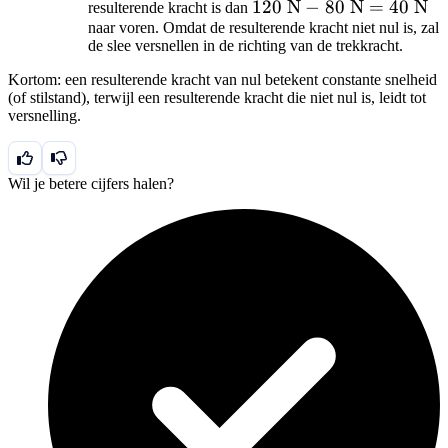
120
120
N
\text{
−
80
N
=
40
N}
N
resulterende kracht is dan
naar voren. Omdat de resulterende kracht niet nul is, zal
\text{
N}
de slee versnellen in de richting van de trekkracht.
N} -
80
Kortom: een resulterende kracht van nul betekent constante snelheid
\text{
(of stilstand), terwijl een resulterende kracht die niet nul is, leidt tot
versnelling.
N} =
40
\text{
Wil je betere cijfers halen?
N}