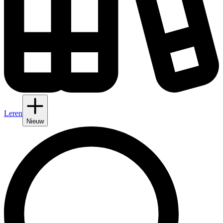
Leren
Nieuw