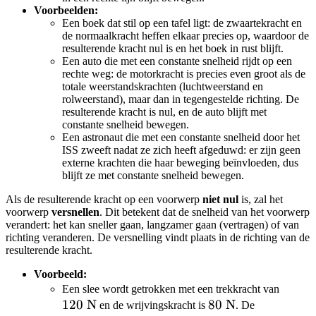
Voorbeelden:
Een boek dat stil op een tafel ligt: de zwaartekracht en
de normaalkracht heffen elkaar precies op, waardoor de
resulterende kracht nul is en het boek in rust blijft.
Een auto die met een constante snelheid rijdt op een
rechte weg: de motorkracht is precies even groot als de
totale weerstandskrachten (luchtweerstand en
rolweerstand), maar dan in tegengestelde richting. De
resulterende kracht is nul, en de auto blijft met
constante snelheid bewegen.
Een astronaut die met een constante snelheid door het
ISS zweeft nadat ze zich heeft afgeduwd: er zijn geen
externe krachten die haar beweging beïnvloeden, dus
blijft ze met constante snelheid bewegen.
Als de resulterende kracht op een voorwerp
niet nul
is, zal het
voorwerp
versnellen
. Dit betekent dat de snelheid van het voorwerp
verandert: het kan sneller gaan, langzamer gaan (vertragen) of van
richting veranderen. De versnelling vindt plaats in de richting van de
resulterende kracht.
Voorbeeld:
120
Een slee wordt getrokken met een trekkracht van
120
N
80
80
N
\text{
en de wrijvingskracht is
. De