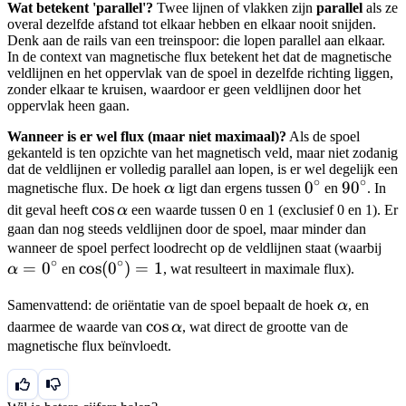
Wat betekent 'parallel'?
Twee lijnen of vlakken zijn
parallel
als ze
overal dezelfde afstand tot elkaar hebben en elkaar nooit snijden.
Denk aan de rails van een treinspoor: die lopen parallel aan elkaar.
In de context van magnetische flux betekent het dat de magnetische
veldlijnen en het oppervlak van de spoel in dezelfde richting liggen,
zonder elkaar te kruisen, waardoor er geen veldlijnen door het
oppervlak heen gaan.
Wanneer is er wel flux (maar niet maximaal)?
Als de spoel
gekanteld is ten opzichte van het magnetisch veld, maar niet zodanig
dat de veldlijnen er volledig parallel aan lopen, is er wel degelijk een
∘
∘
\alpha
0^\circ
0
90^\circ
9
0
magnetische flux. De hoek
α
ligt dan ergens tussen
en
. In
\cos
cos
dit geval heeft
α
een waarde tussen 0 en 1 (exclusief 0 en 1). Er
\alpha
gaan dan nog steeds veldlijnen door de spoel, maar minder dan
\a
wanneer de spoel perfect loodrecht op de veldlijnen staat (waarbij
∘
∘
=
0
\cos(0^\circ)
cos
(
0
)
=
1
=
α
en
, wat resulteert in maximale flux).
= 1
0^\
\alpha
Samenvattend: de oriëntatie van de spoel bepaalt de hoek
α
, en
\cos
cos
daarmee de waarde van
α
, wat direct de grootte van de
\alpha
magnetische flux beïnvloedt.