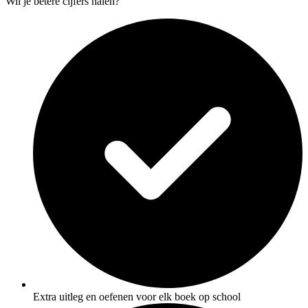
Wil je betere cijfers halen?
Extra uitleg en oefenen voor elk boek op school