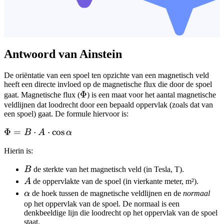
Antwoord van Ainstein
De oriëntatie van een spoel ten opzichte van een magnetisch veld
heeft een directe invloed op de magnetische flux die door de spoel
\Phi
Φ
gaat. Magnetische flux (
) is een maat voor het aantal magnetische
veldlijnen dat loodrecht door een bepaald oppervlak (zoals dat van
een spoel) gaat. De formule hiervoor is:
\Phi
Φ
=
⋅
⋅
cos
B
A
α
= B
Hierin is:
\cdot
A
B
B
de sterkte van het magnetisch veld (in Tesla, T).
\cdot
A
A
de oppervlakte van de spoel (in vierkante meter, m²).
\cos
\alpha
α
de hoek tussen de magnetische veldlijnen en de
normaal
\alpha
op het oppervlak van de spoel. De normaal is een
denkbeeldige lijn die loodrecht op het oppervlak van de spoel
staat.