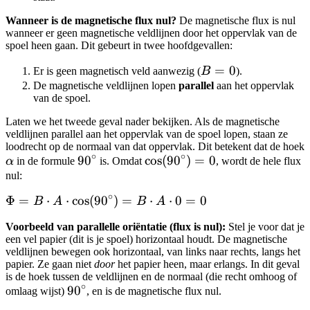
Wanneer is de magnetische flux nul?
De magnetische flux is nul
wanneer er geen magnetische veldlijnen door het oppervlak van de
spoel heen gaan. Dit gebeurt in twee hoofdgevallen:
B=0
=
0
Er is geen magnetisch veld aanwezig (
B
).
De magnetische veldlijnen lopen
parallel
aan het oppervlak
van de spoel.
Laten we het tweede geval nader bekijken. Als de magnetische
veldlijnen parallel aan het oppervlak van de spoel lopen, staan ze
loodrecht op de normaal van dat oppervlak. Dit betekent dat de hoek
∘
∘
\alpha
90^\circ
9
0
\cos(90^\circ)
cos
(
9
0
)
=
0
α
in de formule
is. Omdat
, wordt de hele flux
= 0
nul:
∘
\Phi = B
Φ
=
⋅
⋅
cos
(
9
0
)
=
⋅
⋅
0
=
0
B
A
B
A
\cdot A \cdot
Voorbeeld van parallelle oriëntatie (flux is nul):
Stel je voor dat je
\cos(90^\circ)
een vel papier (dit is je spoel) horizontaal houdt. De magnetische
= B \cdot A
veldlijnen bewegen ook horizontaal, van links naar rechts, langs het
\cdot 0 = 0
papier. Ze gaan niet
door
het papier heen, maar erlangs. In dit geval
is de hoek tussen de veldlijnen en de normaal (die recht omhoog of
∘
90^\circ
9
0
omlaag wijst)
, en is de magnetische flux nul.