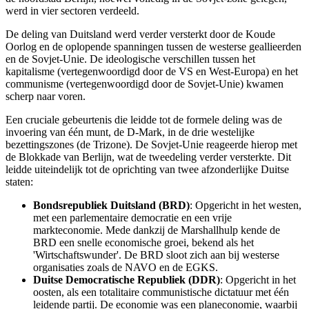
werd in vier sectoren verdeeld.
De deling van Duitsland werd verder versterkt door de Koude
Oorlog en de oplopende spanningen tussen de westerse geallieerden
en de Sovjet-Unie. De ideologische verschillen tussen het
kapitalisme (vertegenwoordigd door de VS en West-Europa) en het
communisme (vertegenwoordigd door de Sovjet-Unie) kwamen
scherp naar voren.
Een cruciale gebeurtenis die leidde tot de formele deling was de
invoering van één munt, de D-Mark, in de drie westelijke
bezettingszones (de Trizone). De Sovjet-Unie reageerde hierop met
de Blokkade van Berlijn, wat de tweedeling verder versterkte. Dit
leidde uiteindelijk tot de oprichting van twee afzonderlijke Duitse
staten:
Bondsrepubliek Duitsland (BRD)
: Opgericht in het westen,
met een parlementaire democratie en een vrije
markteconomie. Mede dankzij de Marshallhulp kende de
BRD een snelle economische groei, bekend als het
'Wirtschaftswunder'. De BRD sloot zich aan bij westerse
organisaties zoals de NAVO en de EGKS.
Duitse Democratische Republiek (DDR)
: Opgericht in het
oosten, als een totalitaire communistische dictatuur met één
leidende partij. De economie was een planeconomie, waarbij