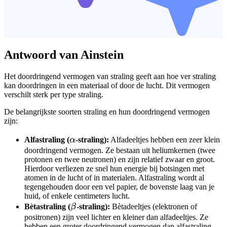
Antwoord van Ainstein
Het doordringend vermogen van straling geeft aan hoe ver straling
kan doordringen in een materiaal of door de lucht. Dit vermogen
verschilt sterk per type straling.
De belangrijkste soorten straling en hun doordringend vermogen
zijn:
\alpha
Alfastraling (
α
-straling):
Alfadeeltjes hebben een zeer klein
doordringend vermogen. Ze bestaan uit heliumkernen (twee
protonen en twee neutronen) en zijn relatief zwaar en groot.
Hierdoor verliezen ze snel hun energie bij botsingen met
atomen in de lucht of in materialen. Alfastraling wordt al
tegengehouden door een vel papier, de bovenste laag van je
huid, of enkele centimeters lucht.
\beta
Bètastraling (
β
-straling):
Bètadeeltjes (elektronen of
positronen) zijn veel lichter en kleiner dan alfadeeltjes. Ze
hebben een groter doordringend vermogen dan alfastraling.