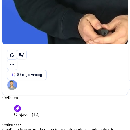
Stel je vraag
Oefenen
Help ons de video te verbeteren
De audio is slecht
De uitleg is onduidelijk
Opgaven (12)
Informatie is onjuist
Er mist informatie
Gatenkaas
De docent is te langdradig
Geef aan hoe groot de diameter van de onderstaande cirkel is: