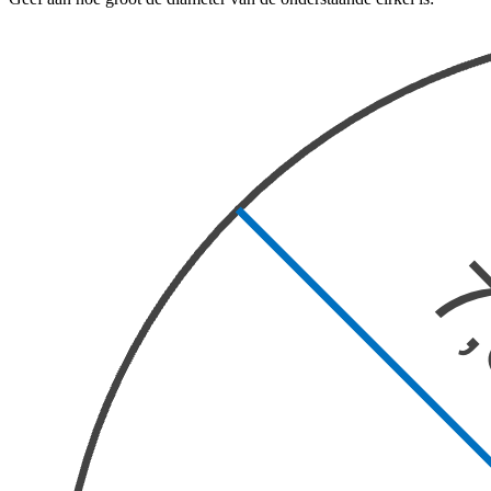
De uitleg gaat te langzaam
De uitleg gaat te snel
Afspelen werkte niet
Iets anders