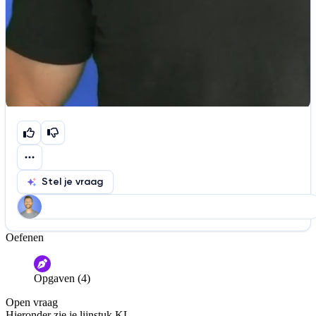
Stel je vraag
Oefenen
Help ons de video te verbeteren
De audio is slecht
De uitleg is onduidelijk
Opgaven (4)
Informatie is onjuist
Er mist informatie
Open vraag
De docent is te langdradig
Hieronder zie je lijnstuk KL.