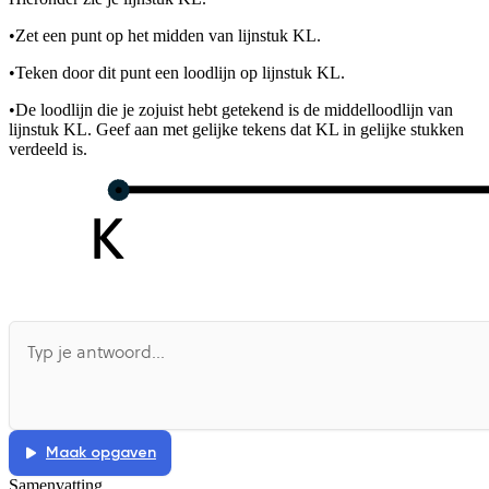
De uitleg gaat te langzaam
De uitleg gaat te snel
•
Zet een punt op het midden van lijnstuk KL.
Afspelen werkte niet
Iets anders
•
Teken door dit punt een loodlijn op lijnstuk KL.
•
De loodlijn die je zojuist hebt getekend is de middelloodlijn van
lijnstuk KL. Geef aan met gelijke tekens dat KL in gelijke stukken
verdeeld is.
Maak opgaven
Samenvatting