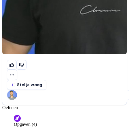
Stel je vraag
Oefenen
Help ons de video te verbeteren
De audio is slecht
De uitleg is onduidelijk
Opgaven (4)
Informatie is onjuist
Er mist informatie