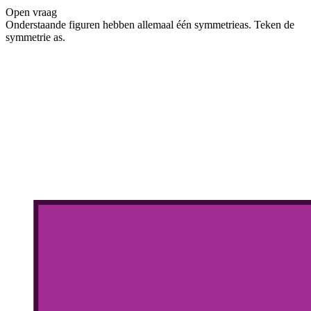
Open vraag
De docent is te langdradig
Onderstaande figuren hebben allemaal één symmetrieas. Teken de
symmetrie as.
De uitleg gaat te langzaam
De uitleg gaat te snel
Afspelen werkte niet
Iets anders